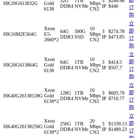
即
32G
1TB
3
$286.96
HK20G613832G
Gold
Mbps
DDR4
NVMe
IP
$
440
订
6138
CN2
购
立
Xeon
10
即
64G
500G
3
$274.78
HK10M2E564G
E5-
Mbps
DDR3
SSD
IP
$
473.85
订
2660*2
CN2
购
立
Xeon
10
即
64G
1TB
3
$414.5
HK20G613864G
Gold
Mbps
DDR4
NVMe
IP
$
507.7
订
6138
CN2
购
立
Xeon
10
即
128G
1TB
3
$605.79
HK40G26138128G
Gold
Mbps
DDR4
NVMe
IP
$
710.77
订
6138*2
CN2
购
立
Xeon
20
即
256G
1TB
3
$1339.13
HK40G26138256G
Gold
Mbps
DDR4
NVMe
IP
$
1489.23
订
6138*2
CN2