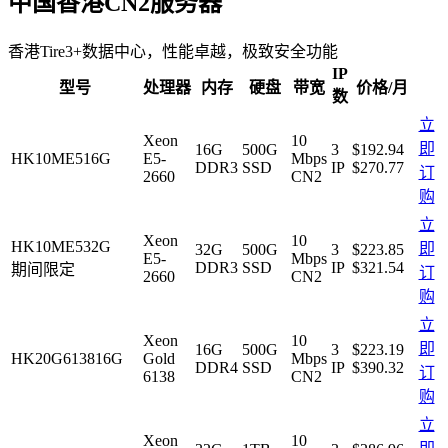
中国香港CN2服务器
香港Tire3+数据中心，性能卓越，极致安全功能
IP
型号
处理器
内存
硬盘
带宽
价格/月
数
立
Xeon
10
即
16G
500G
3
$192.94
HK10ME516G
E5-
Mbps
DDR3
SSD
IP
$
270.77
订
2660
CN2
购
立
Xeon
10
HK10ME532G
即
32G
500G
3
$223.85
E5-
Mbps
DDR3
SSD
IP
$
321.54
期间限定
订
2660
CN2
购
立
Xeon
10
即
16G
500G
3
$223.19
HK20G613816G
Gold
Mbps
DDR4
SSD
IP
$
390.32
订
6138
CN2
购
立
Xeon
10