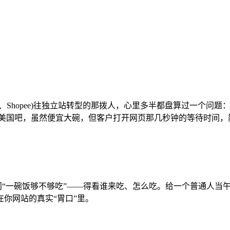
Shopee)往独立站转型的那拨人，心里多半都盘算过一个问
在美国吧，虽然便宜大碗，但客户打开网页那几秒钟的等待时间，
问“一碗饭够不够吃”——得看谁来吃、怎么吃。给一个普通人当
你网站的真实“胃口”里。