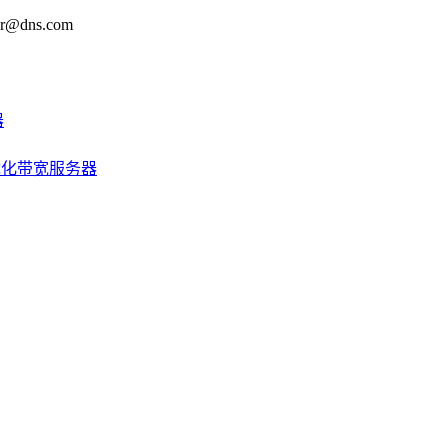
@dns.com
器
优化带宽服务器