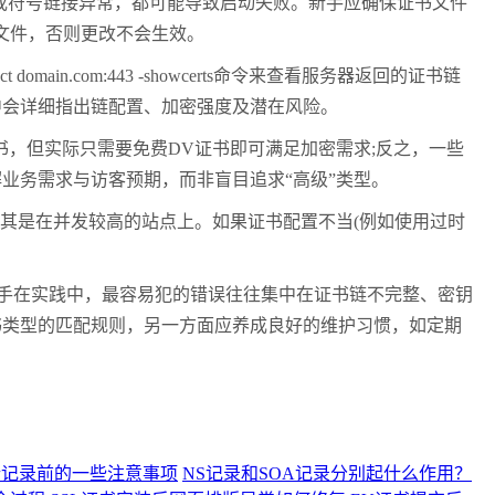
足或符号链接异常，都可能导致启动失败。新手应确保证书文件
置文件，否则更改不会生效。
ain.com:443 -showcerts命令来查看服务器返回的证书链
中会详细指出链配置、加密强度及潜在风险。
，但实际只需要免费DV证书即可满足加密需求;反之，一些
业务需求与访客预期，而非盲目追求“高级”类型。
尤其是在并发较高的站点上。如果证书配置不当(例如使用过时
手在实践中，最容易犯的错误往往集中在证书链不完整、密钥
书类型的匹配规则，另一方面应养成良好的维护习惯，如定期
析记录前的一些注意事项
NS记录和SOA记录分别起什么作用？