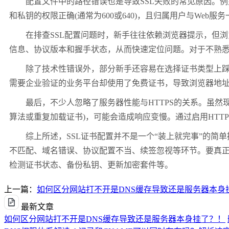
配置文件中的路径错误也是导致SSL失败的常见原因。例如，
和私钥的权限正确(通常为600或640)，且归属用户与We
在排查SSL配置问题时，新手往往依赖浏览器提示，但浏览器报错信息通常不够
信息、协议版本和握手状态，从而快速定位问题。对于不熟
除了技术性错误外，部分新手还容易在选择证书类型上踩坑
需要企业验证的业务平台却使用了免费证书，导致浏览器地址
最后，不少人忽略了服务器性能与HTTPS的关系。虽然现
算法或重复加载证书)，可能会造成响应变慢。通过启用HTTP/
综上所述，SSL证书配置并不是一个“装上就完事”的简
不匹配、域名错误、协议配置不当、续签忽视等环节。要真
检测证书状态、备份私钥、更新加密套件等。
上一篇：
如何区分网站打不开是DNS缓存导致还是服务器本身
最新文章
如何区分网站打不开是DNS缓存导致还是服务器本身挂了？！