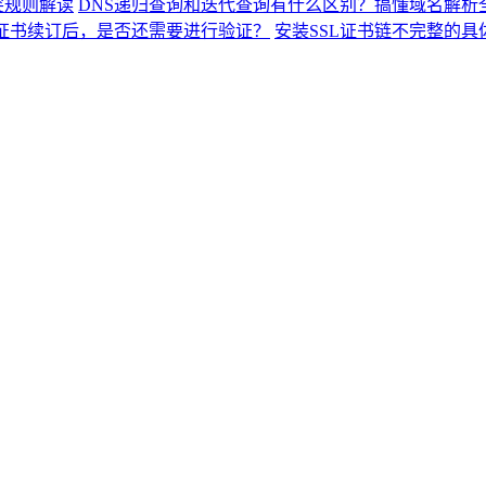
突规则解读
DNS递归查询和迭代查询有什么区别？搞懂域名解析
L证书续订后，是否还需要进行验证？
安装SSL证书链不完整的