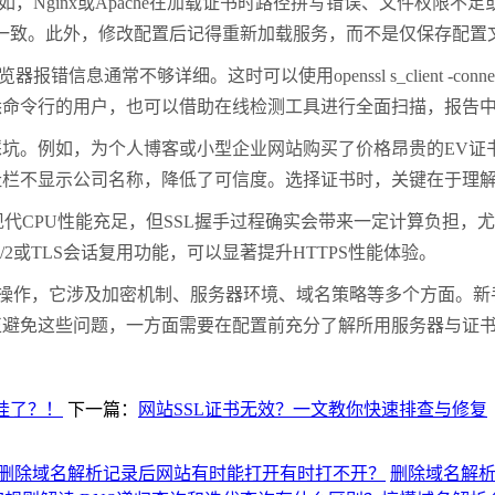
Nginx或Apache在加载证书时路径拼写错误、文件权限不
b服务一致。此外，修改配置后记得重新加载服务，而不是仅保存配
详细。这时可以使用openssl s_client -connect dom
悉命令行的用户，也可以借助在线检测工具进行全面扫描，报告
。例如，为个人博客或小型企业网站购买了价格昂贵的EV证书
栏不显示公司名称，降低了可信度。选择证书时，关键在于理解
代CPU性能充足，但SSL握手过程确实会带来一定计算负担，
2或TLS会话复用功能，可以显著提升HTTPS性能体验。
单操作，它涉及加密机制、服务器环境、域名策略等多个方面。新
正避免这些问题，一方面需要在配置前充分了解所用服务器与证
挂了？！
下一篇：
网站SSL证书无效？一文教你快速排查与修复
删除域名解析记录后网站有时能打开有时打不开？
删除域名解