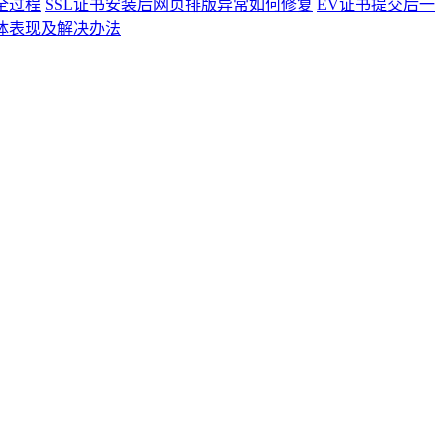
全过程
SSL证书安装后网页排版异常如何修复
EV证书提交后一
具体表现及解决办法