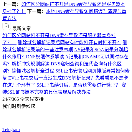
上一篇：
如何区分网站打不开是DNS缓存导致还是服务器本
身挂了？！
下一篇：
本地DNS缓存导致访问错误？清理与重
置方法
最新文章
如何区分网站打不开是DNS缓存导致还是服务器本身挂
了？！
删除域名解析记录后网站有时能打开有时打不开？
删
除域名解析记录前的一些注意事项
NS记录和SOA记录分别起
什么作用？DNS权限体系解读
A记录和CNAME可以同时存在
吗？解析冲突规则解读
DNS递归查询和迭代查询有什么区
别？搞懂域名解析全过程
SSL证书安装后网页排版异常如何修
复
EV证书提交后一直没生成DNS解析记录？先看看是不是卡
在这几个环节了
SSL证书续订后，是否还需要进行验证？
安
装SSL证书链不完整的具体表现及解决办法
24/7/365 全天候支持
我们时刻恭候您
Telegram