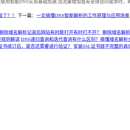
智能DNS实现基础加速;当流量增加或有全球访问需求时，再
挂了？！
下一篇：
一文搞懂DNS智能解析的工作原理与应用场景
删除域名解析记录后网站有时能打开有时打不开？
删除域名解
突规则解读
DNS递归查询和迭代查询有什么区别？搞懂域名解析
L证书续订后，是否还需要进行验证？
安装SSL证书链不完整的