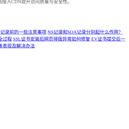
接入CDN提升访问质量与安全性。
析记录前的一些注意事项
NS记录和SOA记录分别起什么作用？
全过程
SSL证书安装后网页排版异常如何修复
EV证书提交后一
具体表现及解决办法