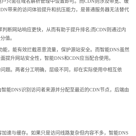
用户只需在域名解析管理中设置即可。而CDN则涉及带宽、缓
CDN带来的访问体验提升和抗压能力，是普通服务器无法替代
擎判断网站响应更快，从而有助于提升排名;而CDN则通过内
的分值。
功能，能有效拦截恶意流量，保护源站安全。而智能DNS虽然
提升网站安全性，智能DNS和CDN应当配合使用。
的问题。两者分工明确，层级不同，却在实际使用中相互依
。
由智能DNS识别访问者来源并分配至最近的CDN节点，后端由
加速与缓存。如果只是访问线路复杂但内容不多，智能DNS