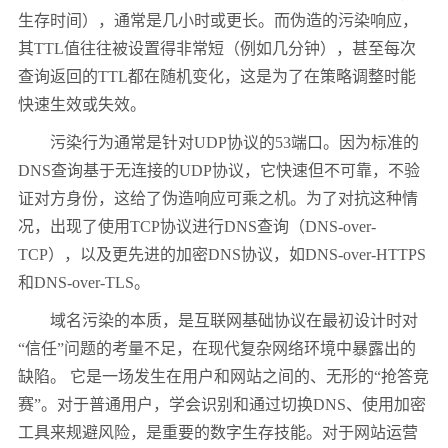
生存时间），通常是几小时或更长。而伪造的污染响应，
其
TTL
值往往被设置得非常短（例如几分钟），甚至每次
查询返回的
TTL
都在随机变化，这是为了在策略调整时能
快速生效或失效。
污染行为通常是针对
UDP
协议的
53
端口。因为标准的
DNS
查询基于无连接的
UDP
协议，它快速但不可靠，不验
证对方身份，这给了伪造响应可乘之机。为了对抗这种情
况，出现了使用
TCP
协议进行
DNS
查询（
DNS-over-
TCP
），以及更先进的加密
DNS
协议，如
DNS-over-HTTPS
和
DNS-over-TLS
。
域名污染的本质，是互联网基础协议在最初设计时对
“信任”问题的考量不足，在现代复杂网络环境中暴露出的
缺陷。 它是一场发生在用户和网站之间的、无形的“抢答竞
赛”。对于普通用户，学会识别和通过切换
DNS
、使用加密
工具来规避风险，是重要的数字生存技能。对于网站运营