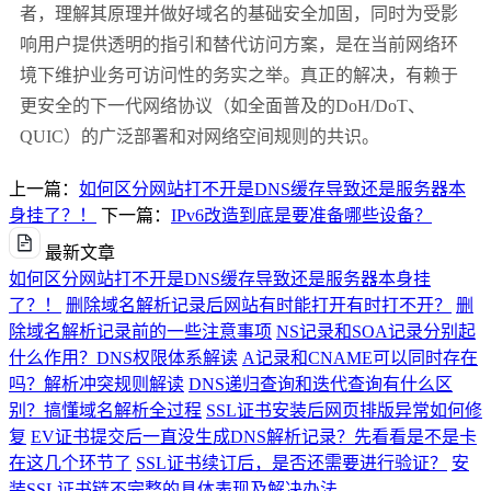
者，理解其原理并做好域名的基础安全加固，同时为受影
响用户提供透明的指引和替代访问方案，是在当前网络环
境下维护业务可访问性的务实之举。真正的解决，有赖于
更安全的下一代网络协议（如全面普及的
DoH/DoT
、
QUIC
）的广泛部署和对网络空间规则的共识。
上一篇：
如何区分网站打不开是DNS缓存导致还是服务器本
身挂了？！
下一篇：
IPv6改造到底是要准备哪些设备？
最新文章
如何区分网站打不开是DNS缓存导致还是服务器本身挂
了？！
删除域名解析记录后网站有时能打开有时打不开？
删
除域名解析记录前的一些注意事项
NS记录和SOA记录分别起
什么作用？DNS权限体系解读
A记录和CNAME可以同时存在
吗？解析冲突规则解读
DNS递归查询和迭代查询有什么区
别？搞懂域名解析全过程
SSL证书安装后网页排版异常如何修
复
EV证书提交后一直没生成DNS解析记录？先看看是不是卡
在这几个环节了
SSL证书续订后，是否还需要进行验证？
安
装SSL证书链不完整的具体表现及解决办法