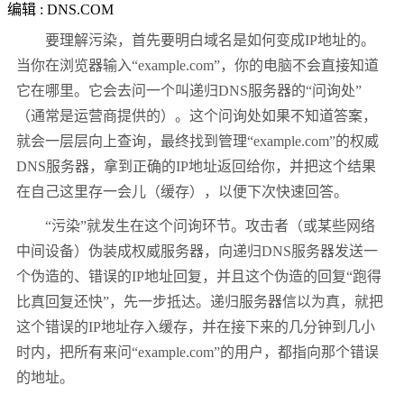
编辑 : DNS.COM
要理解污染，首先要明白域名是如何变成
IP
地址的。
当你在浏览器输入“
example.com
”，你的电脑不会直接知道
它在哪里。它会去问一个叫递归
DNS
服务器的“问询处”
（通常是运营商提供的）。这个问询处如果不知道答案，
就会一层层向上查询，最终找到管理“
example.com
”的权威
DNS
服务器，拿到正确的
IP
地址返回给你，并把这个结果
在自己这里存一会儿（缓存），以便下次快速回答。
“污染”就发生在这个问询环节。攻击者（或某些网络
中间设备）伪装成权威服务器，向递归
DNS
服务器发送一
个伪造的、错误的
IP
地址回复，并且这个伪造的回复“跑得
比真回复还快”，先一步抵达。递归服务器信以为真，就把
这个错误的
IP
地址存入缓存，并在接下来的几分钟到几小
时内，把所有来问“
example.com
”的用户，都指向那个错误
的地址。