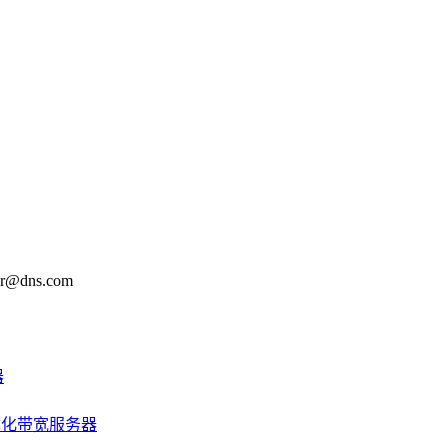
@dns.com
器
优化带宽服务器