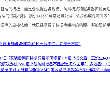
的模板，而是要根据业务规模、访问模式和服务器资源灵活设计
再配合合理的过期机制、索引优化和异常场景处理，逐步形成稳定高
库的直接依赖，就已经掌握了数据库缓存的精髓。哪怕是新手
外云服务器如何实现“坏一台不怕，来流量不慌”
SL证书安装后网页排版异常如何修复
EV证书提交后一直没生成
及解决办法
SSL证书与访问域名不匹配是怎么回事？
多域名SS
记录不能同时有A和CNAME
怎么验证域名解析是否成功？nslook