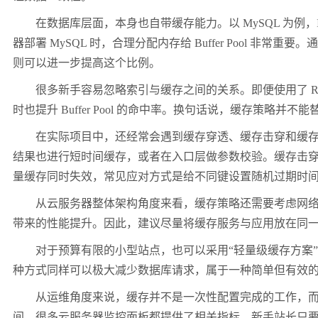
在数据库层面，本身也自带缓存能力。以 MySQL 为例，Inn
器部署 MySQL 时，合理分配内存给 Buffer Pool 非
则可以进一步提高这个比例。
很多新手容易忽略索引与缓存之间的关系。即便使用了 Red
时也提升 Buffer Pool 的命中率。换句话说，缓存策略
在实际项目中，还经常会遇到缓存穿透、缓存击穿和缓存雪
结果也进行短时间缓存，或者在入口层做参数校验。缓存击
量缓存同时失效，常见应对方式是给不同键设置随机过期时
从云服务器整体架构角度来看，缓存策略还需要考虑网络延迟
带来的性能提升。因此，建议尽量将缓存服务与应用放在同
对于预算有限的小型站点，也可以采用“轻量级缓存方案”，比如
种方式同样可以极大减少数据库请求，属于一种简单但有效的缓
从运维角度来说，缓存并不是一次性配置完成的工作，而是需要
间。很多云服务器监控面板都提供了相关指标，新手站长只