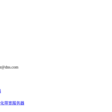
@dns.com
器
优化带宽服务器