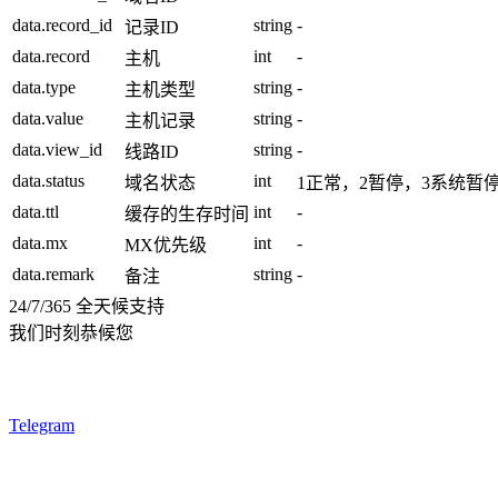
data.record_id
string
-
记录ID
data.record
int
-
主机
data.type
string
-
主机类型
data.value
string
-
主机记录
data.view_id
string
-
线路ID
data.status
int
域名状态
1正常，2暂停，3系统暂
data.ttl
int
-
缓存的生存时间
data.mx
int
-
MX优先级
data.remark
string
-
备注
24/7/365 全天候支持
我们时刻恭候您
Telegram