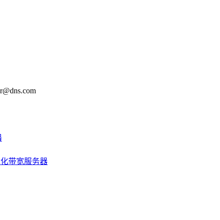
@dns.com
器
优化带宽服务器