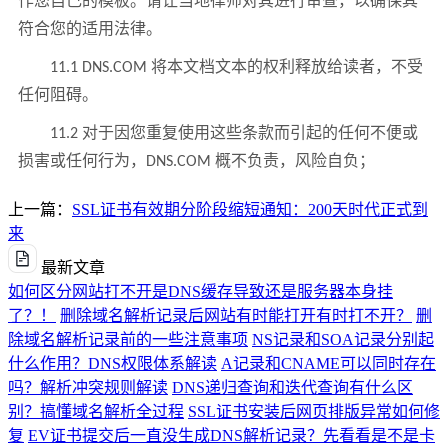
作您自己的模板。请让当地律师对其进行审查，以确保其
符合您的适用法律。
11.1 DNS.COM 将本文档文本的权利释放给读者，不受
任何阻碍。
11.2 对于因您重复使用这些条款而引起的任何不便或
损害或任何行为，DNS.COM 概不负责，风险自负；
上一篇：
SSL证书有效期分阶段缩短通知：200天时代正式到
来
最新文章
如何区分网站打不开是DNS缓存导致还是服务器本身挂
了？！
删除域名解析记录后网站有时能打开有时打不开？
删
除域名解析记录前的一些注意事项
NS记录和SOA记录分别起
什么作用？DNS权限体系解读
A记录和CNAME可以同时存在
吗？解析冲突规则解读
DNS递归查询和迭代查询有什么区
别？搞懂域名解析全过程
SSL证书安装后网页排版异常如何修
复
EV证书提交后一直没生成DNS解析记录？先看看是不是卡