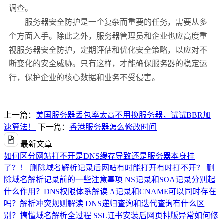
调查。
服务器安全防护是一个复杂而重要的任务，需要从多
个方面入手。除此之外，服务器管理员和企业也应高度重
视服务器安全防护，定期评估和优化安全策略，以应对不
断变化的安全威胁。只有这样，才能确保服务器的稳定运
行，保护企业的核心数据和业务不受侵害。
上一篇：
美国服务器丢包率太高不用换服务器，试试BBR加
速算法！
下一篇：
香港服务器怎么修改时间
最新文章
如何区分网站打不开是DNS缓存导致还是服务器本身挂
了？！
删除域名解析记录后网站有时能打开有时打不开？
删
除域名解析记录前的一些注意事项
NS记录和SOA记录分别起
什么作用？DNS权限体系解读
A记录和CNAME可以同时存在
吗？解析冲突规则解读
DNS递归查询和迭代查询有什么区
别？搞懂域名解析全过程
SSL证书安装后网页排版异常如何修