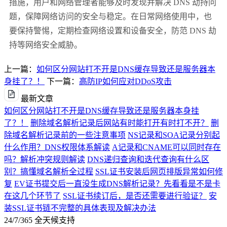
措施，用户和网络管理者能够及时发现并解决 DNS 劫持问
题，保障网络访问的安全与稳定。在日常网络使用中，也
要保持警惕，定期检查网络设置和设备安全，防范 DNS 劫
持等网络安全威胁。
上一篇：
如何区分网站打不开是DNS缓存导致还是服务器本
身挂了？！
下一篇：
高防IP如何应对DDoS攻击
最新文章
如何区分网站打不开是DNS缓存导致还是服务器本身挂
了？！
删除域名解析记录后网站有时能打开有时打不开？
删
除域名解析记录前的一些注意事项
NS记录和SOA记录分别起
什么作用？DNS权限体系解读
A记录和CNAME可以同时存在
吗？解析冲突规则解读
DNS递归查询和迭代查询有什么区
别？搞懂域名解析全过程
SSL证书安装后网页排版异常如何修
复
EV证书提交后一直没生成DNS解析记录？先看看是不是卡
在这几个环节了
SSL证书续订后，是否还需要进行验证？
安
装SSL证书链不完整的具体表现及解决办法
24/7/365 全天候支持