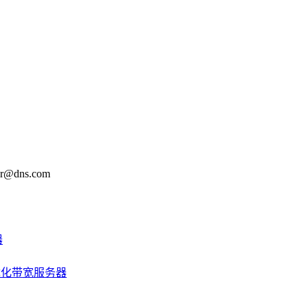
@dns.com
器
优化带宽服务器