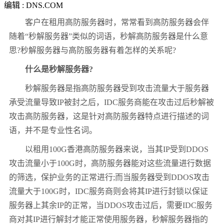
编辑 : DNS.COM
客户在租用高防服务器时，常常看到高防服务器会伴
随着
“
秒解服务器
”
类似的词语，秒解高防服务器是什么意
思
?
秒解服务器与高防服务器有着怎样的关系呢
?
什么是秒解服务器
?
秒解服务器是指高防服务器受到攻击流量大于服务器
承受流量导致
IP
被封之后，
IDC
服务商能在攻击过后秒解被
攻击高防服务器，这是针对高防服务器特点进行描述的词
语，并不是专业性名词。
以租用
100G
香港高防服务器来说，当其
IP
受到
DDOS
攻击流量小于
100G
时，高防服务器能对这些流量进行数据
的筛选，保护业务的正常进行
;
而当服务器受到
DDOS
攻击
流量大于
100G
时，
IDC
服务商则会将其
IP
进行封锁以保证
服务器上其余
IP
的正常，当
DDOS
攻击过后，需要
IDC
服务
商对其
IP
进行解封才能正常使用服务器，秒解服务器指的