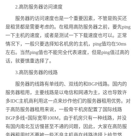
2.
高防服务器访问速度
服务器的访问速度也是一个重要因素，不管是购买还
是租赁都是需要考虑的。在租用高防服务器之前，要先
ping
一下主机的速度，或者是测试一下下载速度也可以。正常
情况下，一般只要选择知名机房的主机，
ping
值均在
50ms
左右。当然
ping
值也不能完全代表速度，但是
ping
值过高的
话，就要慎重选择了。
3.
高防服务器的线路
服务器的线路有单线的、双线的和
BGP
线路。国内的
服务器租用，主要线路是以电信和网通为主，这也导致许
多
IDC
主机商利用这一点来炒作他们的服务器租用优势。对
于高防服务器租用来说，一般骨干机房配置了国际线路
BGP
多线
+
国际宽带
100M
，由于机房只有一种线路，并没
有国内南北互访慢甚至不通的问题，因此，大家在高防服
务器租用时不要被一些不良主机商在线路选择上给忽悠