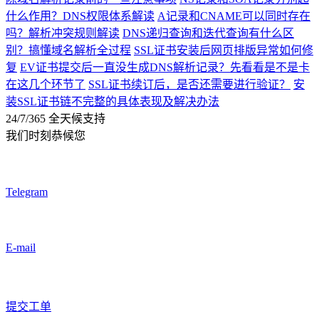
什么作用？DNS权限体系解读
A记录和CNAME可以同时存在
吗？解析冲突规则解读
DNS递归查询和迭代查询有什么区
别？搞懂域名解析全过程
SSL证书安装后网页排版异常如何修
复
EV证书提交后一直没生成DNS解析记录？先看看是不是卡
在这几个环节了
SSL证书续订后，是否还需要进行验证？
安
装SSL证书链不完整的具体表现及解决办法
24/7/365 全天候支持
我们时刻恭候您
Telegram
E-mail
提交工单