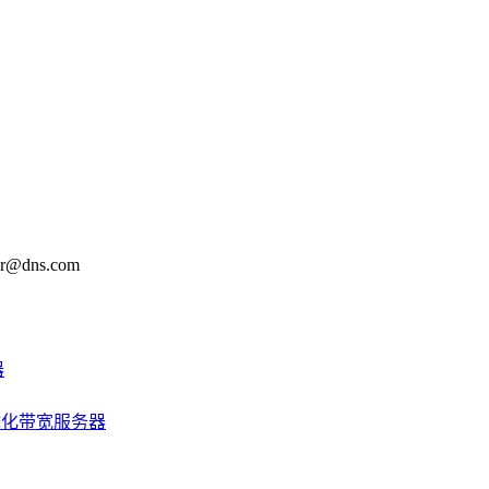
@dns.com
器
优化带宽服务器