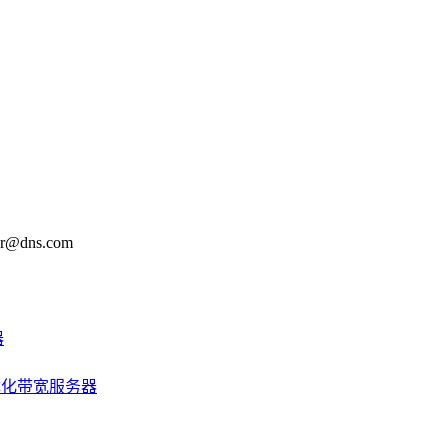
@dns.com
器
优化带宽服务器