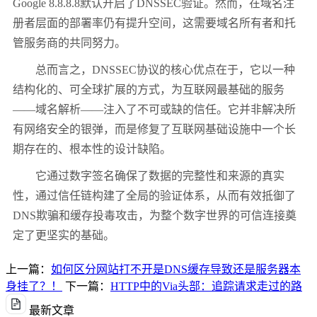
Google 8.8.8.8
默认开启了
DNSSEC
验证。然而，在域名注
册者层面的部署率仍有提升空间，这需要域名所有者和托
管服务商的共同努力。
总而言之，
DNSSEC
协议的核心优点在于，它以一种
结构化的、可全球扩展的方式，为互联网最基础的服务
——
域名解析
——
注入了不可或缺的信任。它并非解决所
有网络安全的银弹，而是修复了互联网基础设施中一个长
期存在的、根本性的设计缺陷。
它通过数字签名确保了数据的完整性和来源的真实
性，通过信任链构建了全局的验证体系，从而有效抵御了
DNS
欺骗和缓存投毒攻击，为整个数字世界的可信连接奠
定了更坚实的基础。
上一篇：
如何区分网站打不开是DNS缓存导致还是服务器本
身挂了？！
下一篇：
HTTP中的Via头部：追踪请求走过的路
最新文章