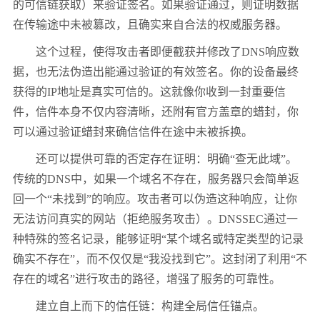
的可信链获取）来验证签名。如果验证通过，则证明数据
在传输途中未被篡改，且确实来自合法的权威服务器。
这个过程，使得攻击者即便截获并修改了
DNS
响应数
据，也无法伪造出能通过验证的有效签名。你的设备最终
获得的
IP
地址是真实可信的。这就像你收到一封重要信
件，信件本身不仅内容清晰，还附有官方盖章的蜡封，你
可以通过验证蜡封来确信信件在途中未被拆换。
还可以提供可靠的否定存在证明：明确
“
查无此域
”
。
传统的
DNS
中，如果一个域名不存在，服务器只会简单返
回一个
“
未找到
”
的响应。攻击者可以伪造这种响应，让你
无法访问真实的网站（拒绝服务攻击）。
DNSSEC
通过一
种特殊的签名记录，能够证明
“
某个域名或特定类型的记录
确实不存在
”
，而不仅仅是
“
我没找到它
”
。这封闭了利用
“
不
存在的域名
”
进行攻击的路径，增强了服务的可靠性。
建立自上而下的信任链：构建全局信任锚点。