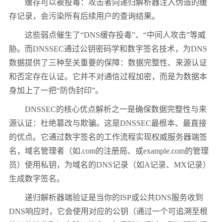
缓存可以被投毒：攻击者向递归解析器注入伪造的缓
存记录，会污染所有后续用户的查询结果。
这些弱点催生了
“DNS
缓存投毒
”
、
“
中间人攻击
”
等威
胁。而
DNSSEC
通过公钥密码学和数字签名技术，为
DNS
数据提供了三种至关重要的保障：数据完整性、来源认证
和否定存在认证。它并不对通信过程加密，而是为数据本
身加上了一把
“
防伪封印
”
。
DNSSEC
的核心优点解析之一是确保数据完整性与来
源认证：杜绝篡改与欺骗。这是
DNSSEC
最根本、最直接
的优点。它通过数字签名的工作流程实现权威服务器端签
名，域名管理者（如
.com
的注册局、或
example.com
的管理
员）使用私钥，为域名的
DNS
记录（如
A
记录、
MX
记录）
生成数字签名。
递归解析器端验证是当你的
ISP
或公共
DNS
服务收到
DNS
响应时，它会使用对应的公钥（通过一个可追溯至根