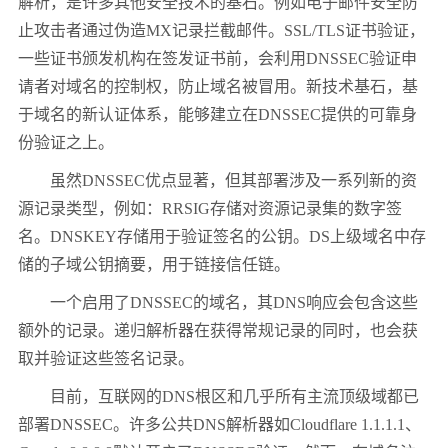
解析，是许多其他安全技术的基石。例如电子邮件安全防
止攻击者通过伪造
MX
记录拦截邮件。
SSL/TLS
证书验证，
一些证书颁发机构在签发证书前，会利用
DNSSEC
验证申
请者对域名的控制权，防止域名被冒用。新技术基石，基
于域名的新认证体系，能够建立在
DNSSEC
提供的可靠身
份验证之上。
虽然
DNSSEC
优点显著，但其部署涉及一系列新的资
源记录类型，例如：
RRSIG
存储对资源记录集的数字签
名。
DNSKEY
存储用于验证签名的公钥。
DS
上级域名中存
储的子域公钥摘要，用于链接信任链。
一个启用了
DNSSEC
的域名，其
DNS
响应会包含这些
额外的记录。递归解析器在获得常规记录的同时，也会获
取并验证这些签名记录。
目前，互联网的
DNS
根区和几乎所有主流顶级域都已
部署
DNSSEC
。许多公共
DNS
解析器如
Cloudflare 1.1.1.1
、