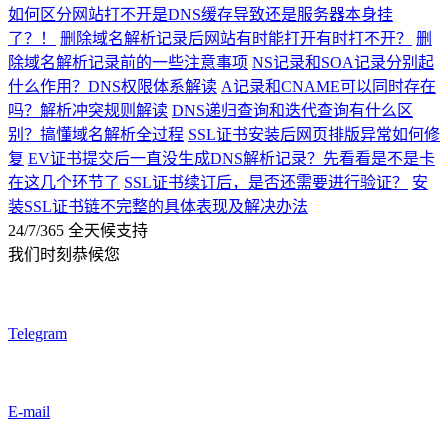
如何区分网站打不开是DNS缓存导致还是服务器本身挂
了？！
删除域名解析记录后网站有时能打开有时打不开？
删
除域名解析记录前的一些注意事项
NS记录和SOA记录分别起
什么作用？DNS权限体系解读
A记录和CNAME可以同时存在
吗？解析冲突规则解读
DNS递归查询和迭代查询有什么区
别？搞懂域名解析全过程
SSL证书安装后网页排版异常如何修
复
EV证书提交后一直没生成DNS解析记录？先看看是不是卡
在这几个环节了
SSL证书续订后，是否还需要进行验证？
安
装SSL证书链不完整的具体表现及解决办法
24/7/365 全天候支持
我们时刻恭候您
Telegram
E-mail