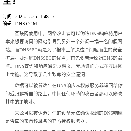
全？
时间 : 2025-12-25 11:48:17
编辑 : DNS.COM
互联网使用中，网络攻击者可以伪造
DNS
响应将用户
本来想要访问的网站引导到另外一个外观一摸一名的假网
站。而
DNSSEC
就是为了根本上解决这个问题而生的安全
扩展。要理解
DNSSEC
的优点，首先要看清原始
DNS
的弱
点。
DNS
查询和响应通常以明文、无验证的方式在互联网
上传输。这导致了几个致命的安全漏洞：
数据可以被篡改：在
DNS
响应从权威服务器返回给你
的递归解析器的路上，中间任何环节的攻击者都可以修改
其中的
IP
地址。
来源可以被伪造：你的设备无法确认收到的
DNS
响应
是否真的来自该域名的官方授权服务器。