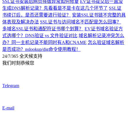
SSL证书安装后网页排版异常如何修复
EV证书提交后一直没
生成DNS解析记录？先看看是不是卡在这几个环节了
SSL证
书续订后，是否还需要进行验证？
安装SSL证书链不完整的具
体表现及解决办法
SSL证书与访问域名不匹配是怎么回事？
多域名SSL证书和通配符证书哪个划算？
EV证书域名验证方
式选哪个？DNS验证 vs 文件验证对比
域名解析记录冲突怎么
办？同一主机记录不能同时有A和CNAME
怎么验证域名解析
是否成功？nslookup/dig命令使用教程！
24/7/365 全天候支持
我们时刻恭候您
Telegram
E-mail