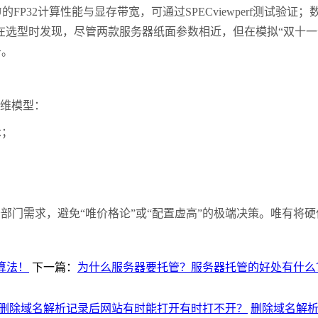
U
的
FP32
计算性能与显存带宽，可通过
SPECviewperf
测试验证；
在选型时发现，尽管两款服务器纸面参数相近，但在模拟
“
双十一
号。
维模型：
术；
务部门需求，避免
“
唯价格论
”
或
“
配置虚高
”
的极端决策。唯有将硬
算法！
下一篇：
为什么服务器要托管？服务器托管的好处有什么
删除域名解析记录后网站有时能打开有时打不开？
删除域名解