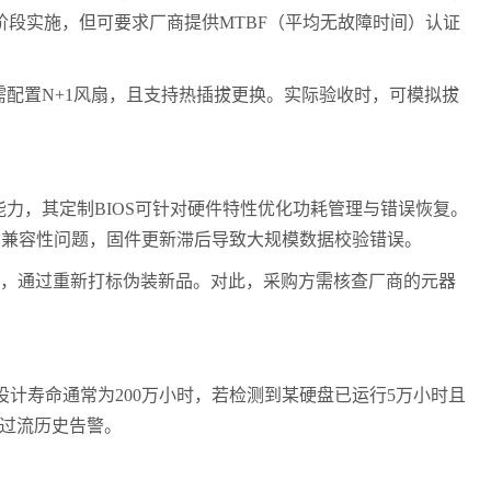
阶段实施，但可要求厂商提供
MTBF
（平均无故障时间）认证
需配置
N+1
风扇，且支持热插拔更换。实际验收时，可模拟拔
能力，其定制
BIOS
可针对硬件特性优化功耗管理与错误恢复。
D
兼容性问题，固件更新滞后导致大规模数据校验错误。
，通过重新打标伪装新品。对此，采购方需核查厂商的元器
设计寿命通常为
200
万小时，若检测到某硬盘已运行
5
万小时且
过流历史告警。