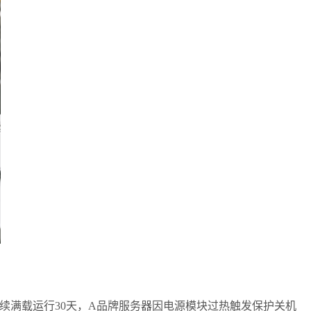
续满载运行
30
天，
A
品牌服务器因电源模块过热触发保护关机