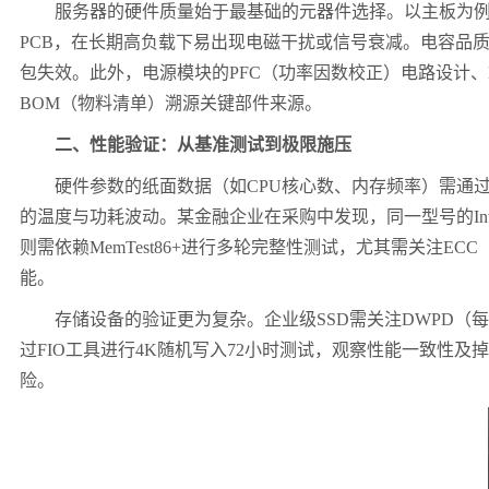
服务器的硬件质量始于最基础的元器件选择。以主板为
PCB
，在长期高负载下易出现电磁干扰或信号衰减。电容品
包失效。此外，电源模块的
PFC
（功率因数校正）电路设计、
BOM
（物料清单）溯源关键部件来源。
二、性能验证：从基准测试到极限施压
硬件参数的纸面数据（如
CPU
核心数、内存频率）需通
的温度与功耗波动。某金融企业在采购中发现，同一型号的
In
则需依赖
MemTest86+
进行多轮完整性测试，尤其需关注
ECC
能。
存储设备的验证更为复杂。企业级
SSD
需关注
DWPD
（每
过
FIO
工具进行
4K
随机写入
72
小时测试，观察性能一致性及掉
险。