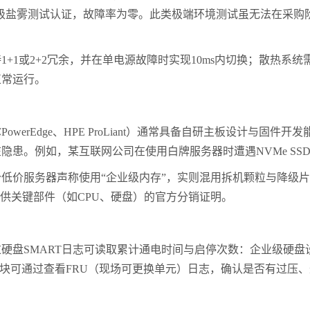
级盐雾测试认证，故障率为零。此类极端环境测试虽无法在采购
持
1+1
或
2+2
冗余，并在单电源故障时实现
10ms
内切换；散热系统
正常运行。
尔
PowerEdge
、
HPE ProLiant
）通常具备自研主板设计与固件开发
在隐患。例如，某互联网公司在使用白牌服务器时遭遇
NVMe SS
分低价服务器声称使用
“
企业级内存
”
，实则混用拆机颗粒与降级片
供关键部件（如
CPU
、硬盘）的官方分销证明。
过硬盘
SMART
日志可读取累计通电时间与启停次数：企业级硬盘
块可通过查看
FRU
（现场可更换单元）日志，确认是否有过压、