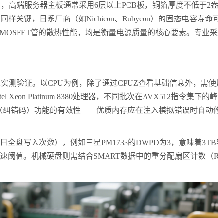
例，高端服务器主板通常采用
6
层以上
PCB
板，铜箔厚度不低于
2
质同样关键，日系厂商（如
Nichicon
、
Rubycon
）的固态电容寿命
MOSFET
管的散热性能，均是衡量电源质量的核心要素。专业采
过实测验证。以
CPU
为例，除了通过
CPUZ
查看基础信息外，需使
tel Xeon Platinum 8380
处理器，不同批次在
AVX512
指令集下的峰
（纠错码）功能的有效性
——
优质内存应在注入模拟错误时自动
日全盘写入次数），例如三星
PM1733
的
DWPD
为
3
，意味着
3TB
速阈值。机械硬盘则需结合
SMART
数据中的重分配扇区计数（
R