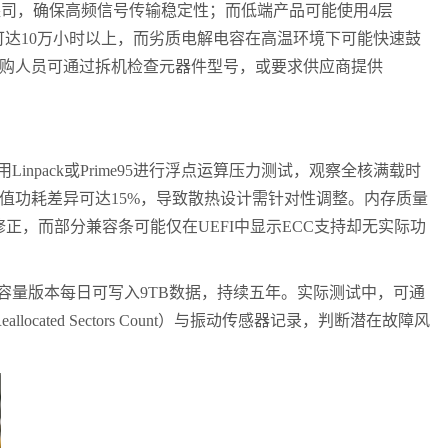
盎司，确保高频信号传输稳定性；而低端产品可能使用
4
层
可达
10
万小时以上，而劣质电解电容在高温环境下可能快速鼓
购人员可通过拆机检查元器件型号，或要求供应商提供
用
Linpack
或
Prime95
进行浮点运算压力测试，观察全核满载时
值功耗差异可达
15%
，导致散热设计需针对性调整。内存质量
修正，而部分兼容条可能仅在
UEFI
中显示
ECC
支持却无实际功
容量版本每日可写入
9TB
数据，持续五年。实际测试中，可通
eallocated Sectors Count
）与振动传感器记录，判断潜在故障风