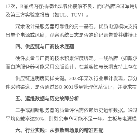
17
次，
B
品牌内存插槽出现氧化接触不良，而
C
品牌通过军用
及第三方实验室报告（如
UL
、
TUV
）。
冗余设计是服务器可靠性的另一基石。优质电源模块支
出单个电源或风扇，观察系统日志是否准确记录告警并维持
四、供应链与厂商技术底蕴
硬件质量与厂商的技术积累深度绑定。一线品牌（如戴
而白牌服务器可能采用公版设计，在兼容性与长期支持上存
供应链透明度同样关键。
2023
年某次行业审计发现，部
件采购渠道，是否通过
ISO 9001
质量管理体系认证，并要求提
五、运维数据与历史故障分析
二手或翻新服务器的质量评估需依赖历史运维数据。通
平均负载率达
90%
，则剩余寿命可能不足一年。主板与电源模
六、行业实践：从参数到场景的精准匹配