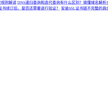
突规则解读
DNS递归查询和迭代查询有什么区别？搞懂域名解析
L证书续订后，是否还需要进行验证？
安装SSL证书链不完整的