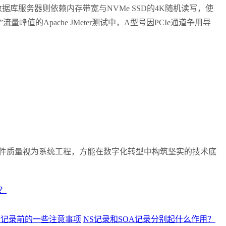
数据库服务器则依赖内存带宽与
NVMe SSD
的
4K
随机读写，使
”
流量峰值的
Apache JMeter
测试中，
A
型号因
PCIe
通道争用导
件质量视为系统工程，方能在数字化转型中构筑坚实的技术底
？
析记录前的一些注意事项
NS记录和SOA记录分别起什么作用？