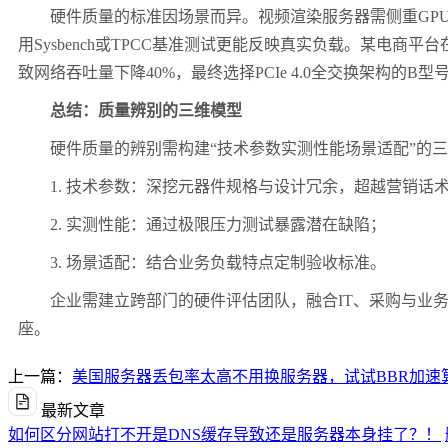
硬件质量的标准因场景而异。视频渲染服务器需侧重
GP
用
Sysbench
或
TPCC
基准测试更能反映真实负载。某电商平台
致网络吞吐量下降
40%
，最终选择
PCIe 4.0
全交换架构的
B
型
总结：质量辨别的三维模型
硬件质量的辨别需构建
“
技术参数实测性能场景适配
”
的三
1.
技术参数：深挖元器件规格与设计冗余，超越营销话
2.
实测性能：通过极限压力测试暴露潜在缺陷；
3.
场景适配：结合业务负载特点定制验收标准。
企业需建立跨部门的硬件评估团队，融合
IT
、采购与业
座。
上一篇：
美国服务器丢包率太高不用换服务器，试试BBR加速
最新文章
如何区分网站打不开是DNS缓存导致还是服务器本身挂了？！