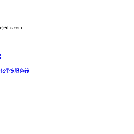
@dns.com
器
优化带宽服务器