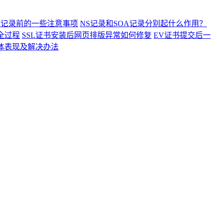
析记录前的一些注意事项
NS记录和SOA记录分别起什么作用？
全过程
SSL证书安装后网页排版异常如何修复
EV证书提交后一
具体表现及解决办法