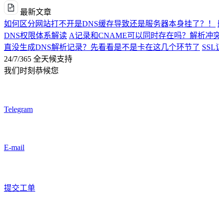
最新文章
如何区分网站打不开是DNS缓存导致还是服务器本身挂了？！
DNS权限体系解读
A记录和CNAME可以同时存在吗？解析冲
直没生成DNS解析记录？先看看是不是卡在这几个环节了
SS
24/7/365 全天候支持
我们时刻恭候您
Telegram
E-mail
提交工单