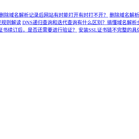
删除域名解析记录后网站有时能打开有时打不开？
删除域名解
突规则解读
DNS递归查询和迭代查询有什么区别？搞懂域名解析
L证书续订后，是否还需要进行验证？
安装SSL证书链不完整的