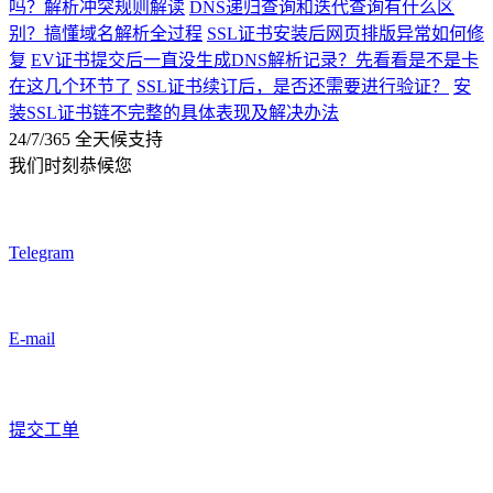
吗？解析冲突规则解读
DNS递归查询和迭代查询有什么区
别？搞懂域名解析全过程
SSL证书安装后网页排版异常如何修
复
EV证书提交后一直没生成DNS解析记录？先看看是不是卡
在这几个环节了
SSL证书续订后，是否还需要进行验证？
安
装SSL证书链不完整的具体表现及解决办法
24/7/365 全天候支持
我们时刻恭候您
Telegram
E-mail
提交工单