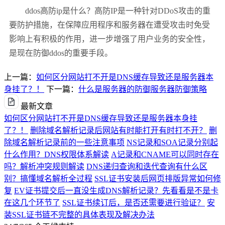
ddos高防ip是什么？高防IP是一种针对DDoS攻击的重
要防护措施，在保障应用程序和服务器在遭受攻击时免受
影响上有积极的作用，进一步增强了用户业务的安全性，
是现在防御ddos的重要手段。
上一篇：
如何区分网站打不开是DNS缓存导致还是服务器本
身挂了？！
下一篇：
什么是服务器的防御服务器防御策略
最新文章
如何区分网站打不开是DNS缓存导致还是服务器本身挂
了？！
删除域名解析记录后网站有时能打开有时打不开？
删
除域名解析记录前的一些注意事项
NS记录和SOA记录分别起
什么作用？DNS权限体系解读
A记录和CNAME可以同时存在
吗？解析冲突规则解读
DNS递归查询和迭代查询有什么区
别？搞懂域名解析全过程
SSL证书安装后网页排版异常如何修
复
EV证书提交后一直没生成DNS解析记录？先看看是不是卡
在这几个环节了
SSL证书续订后，是否还需要进行验证？
安
装SSL证书链不完整的具体表现及解决办法