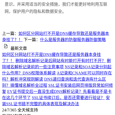
意识，并采用适当的安全措施，我们才能更好地利用互联
网，保护用户的隐私和数据安全。
上一篇：
如何区分网站打不开是DNS缓存导致还是服务器本
身挂了？！
下一篇：
什么是服务器的防御服务器防御策略
最新文章
如何区分网站打不开是DNS缓存导致还是服务器本身挂
了？！
删除域名解析记录后网站有时能打开有时打不开？
删
除域名解析记录前的一些注意事项
NS记录和SOA记录分别起
什么作用？DNS权限体系解读
A记录和CNAME可以同时存在
吗？解析冲突规则解读
DNS递归查询和迭代查询有什么区
别？搞懂域名解析全过程
SSL证书安装后网页排版异常如何修
复
EV证书提交后一直没生成DNS解析记录？先看看是不是卡
在这几个环节了
SSL证书续订后，是否还需要进行验证？
安
装SSL证书链不完整的具体表现及解决办法
24/7/365 全天候支持