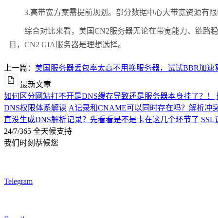
3.高带宽方案需提前规划。部分数据中心大带宽资源有限
综合对比来看，美国CN2服务器无论在带宽能力、链路稳
目，CN2 GIA服务器是理想选择。
上一篇：
美国服务器丢包率太高不用换服务器，试试BBR加速
最新文章
如何区分网站打不开是DNS缓存导致还是服务器本身挂了？！
DNS权限体系解读
A记录和CNAME可以同时存在吗？解析冲
直没生成DNS解析记录？先看看是不是卡在这几个环节了
SS
24/7/365 全天候支持
我们时刻恭候您
Telegram