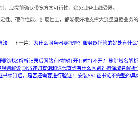
制，应提前确认带宽方案可行性，避免业务上线受限。
定性、硬件性能、扩展性上，都能很好地支撑大流量直播业务的
算法！
下一篇：
为什么服务器要托管？服务器托管的好处有什么
删除域名解析记录后网站有时能打开有时打不开？
删除域名解
突规则解读
DNS递归查询和迭代查询有什么区别？搞懂域名解析
L证书续订后，是否还需要进行验证？
安装SSL证书链不完整的