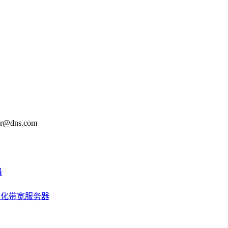
@dns.com
器
优化带宽服务器