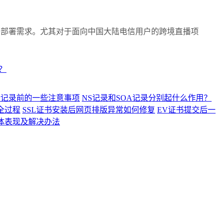
部署需求。尤其对于面向中国大陆电信用户的跨境直播项
？
析记录前的一些注意事项
NS记录和SOA记录分别起什么作用？
全过程
SSL证书安装后网页排版异常如何修复
EV证书提交后一
具体表现及解决办法