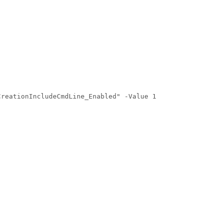
CreationIncludeCmdLine_Enabled" -Value 1