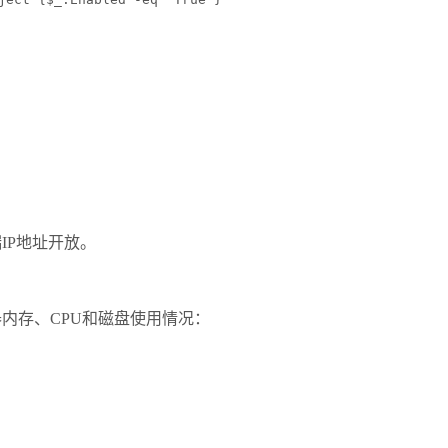
端
IP
地址开放。
器内存、
CPU
和磁盘使用情况：