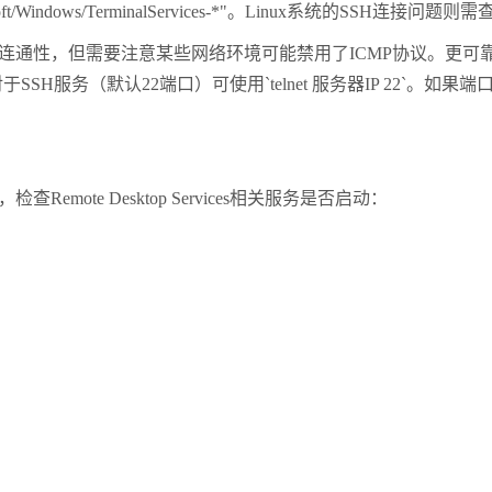
oft/Windows/TerminalServices-*"
。
Linux
系统的
SSH
连接问题则需
连通性，但需要注意某些网络环境可能禁用了
ICMP
协议。更可
对于
SSH
服务（默认
22
端口）可使用
`telnet
服务器
IP 22`
。如果端
，检查
Remote Desktop Services
相关服务是否启动：