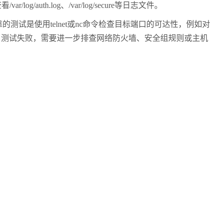
查看
/var/log/auth.log
、
/var/log/secure
等日志文件。
靠的测试是使用
telnet
或
nc
命令检查目标端口的可达性，例如对
口测试失败，需要进一步排查网络防火墙、安全组规则或主机