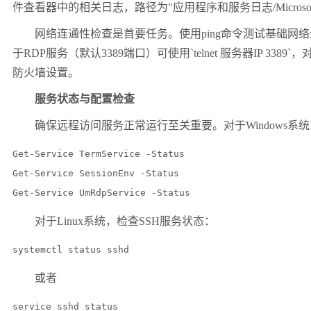
件查看器中的相关日志，路径为
"
应用程序和服务日志
/Micros
网络连通性检查是首要任务。使用
ping
命令测试基础网络
于
RDP
服务（默认
3389
端口）可使用
`telnet
服务器
IP 3389`
，
防火墙设置。
服务状态与配置检查
确保远程访问服务正常运行至关重要。对于
Windows
系统
Get-Service TermService -Status

Get-Service SessionEnv -Status

Get-Service UmRdpService -Status
对于
Linux
系统，检查
SSH
服务状态：
systemctl status sshd
或者
service sshd status