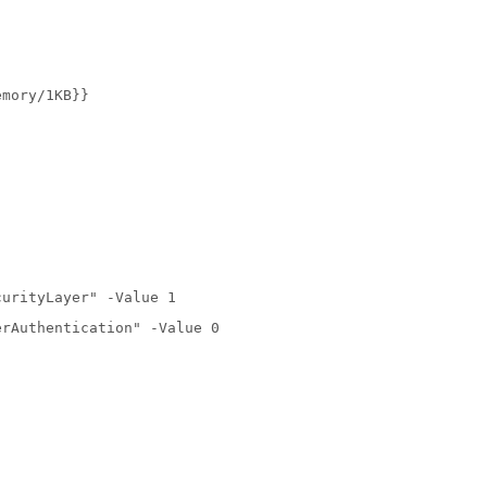
mory/1KB}}

urityLayer" -Value 1

erAuthentication" -Value 0