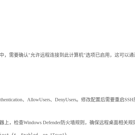
中，需要确认
"
允许远程连接到此计算机
"
选项已启用，这可以通
hentication
、
AllowUsers
、
DenyUsers
。修改配置后需要重启
SSH
器上，检查
Windows Defender
防火墙规则，确保远程桌面相关规
ect {$_.Enabled -eq "True"}