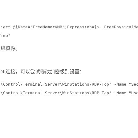
ject @{Name="FreeMemoryMB";Expression={$_.FreePhysicalMe
Time"
系统资源。
DP
连接，可以尝试修改加密级别设置：
\Control\Terminal Server\WinStations\RDP-Tcp" -Name "Sec
t\Control\Terminal Server\WinStations\RDP-Tcp" -Name "Us