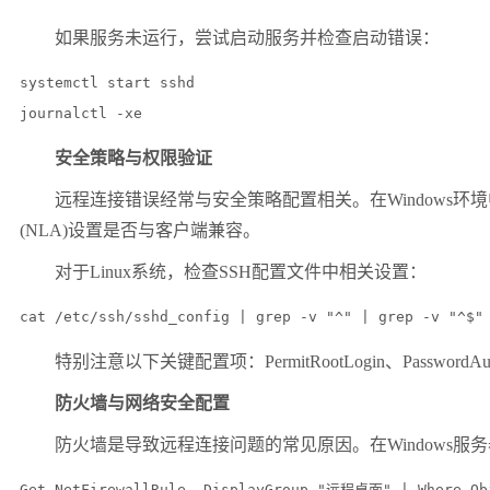
如果服务未运行，尝试启动服务并检查启动错误：
systemctl start sshd

journalctl -xe
安全策略与权限验证
远程连接错误经常与安全策略配置相关。在
Windows
环境
(NLA)
设置是否与客户端兼容。
对于
Linux
系统，检查
SSH
配置文件中相关设置：
cat /etc/ssh/sshd_config | grep -v "^" | grep -v "^$"
特别注意以下关键配置项：
PermitRootLogin
、
PasswordAut
防火墙与网络安全配置
防火墙是导致远程连接问题的常见原因。在
Windows
服务
Get-NetFirewallRule -DisplayGroup "远程桌面" | Where-Obj