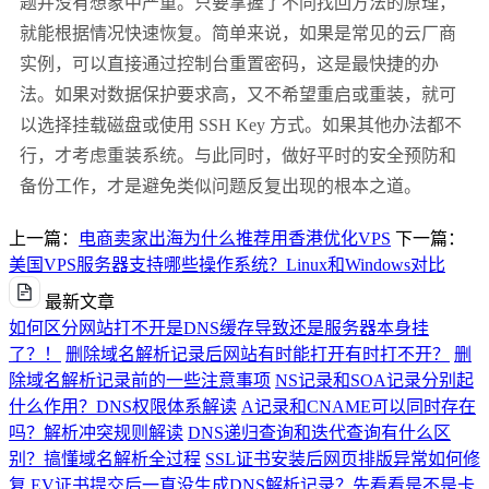
题并没有想象中严重。只要掌握了不同找回方法的原理，
就能根据情况快速恢复。简单来说，如果是常见的云厂商
实例，可以直接通过控制台重置密码，这是最快捷的办
法。如果对数据保护要求高，又不希望重启或重装，就可
以选择挂载磁盘或使用 SSH Key 方式。如果其他办法都不
行，才考虑重装系统。与此同时，做好平时的安全预防和
备份工作，才是避免类似问题反复出现的根本之道。
上一篇：
电商卖家出海为什么推荐用香港优化VPS
下一篇：
美国VPS服务器支持哪些操作系统？Linux和Windows对比
最新文章
如何区分网站打不开是DNS缓存导致还是服务器本身挂
了？！
删除域名解析记录后网站有时能打开有时打不开？
删
除域名解析记录前的一些注意事项
NS记录和SOA记录分别起
什么作用？DNS权限体系解读
A记录和CNAME可以同时存在
吗？解析冲突规则解读
DNS递归查询和迭代查询有什么区
别？搞懂域名解析全过程
SSL证书安装后网页排版异常如何修
复
EV证书提交后一直没生成DNS解析记录？先看看是不是卡