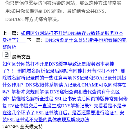
你只是偶尔需要访问被污染的网站，那么这种方法非常实
用;如果你长期遇到DNS问题，最好结合公共DNS、
DoH/DoT等方式综合解决。
上一篇：
如何区分网站打不开是DNS缓存导致还是服务器本
身挂了？！
下一篇：
DNS污染是什么意思?新手也能看懂的完
整解析
最新文章
如何区分网站打不开是DNS缓存导致还是服务器本身挂
了？！
删除域名解析记录后网站有时能打开有时打不开？
删
除域名解析记录前的一些注意事项
NS记录和SOA记录分别起
什么作用？DNS权限体系解读
A记录和CNAME可以同时存在
吗？解析冲突规则解读
DNS递归查询和迭代查询有什么区
别？搞懂域名解析全过程
SSL证书安装后网页排版异常如何修
复
EV证书提交后一直没生成DNS解析记录？先看看是不是卡
在这几个环节了
SSL证书续订后，是否还需要进行验证？
安
装SSL证书链不完整的具体表现及解决办法
24/7/365 全天候支持