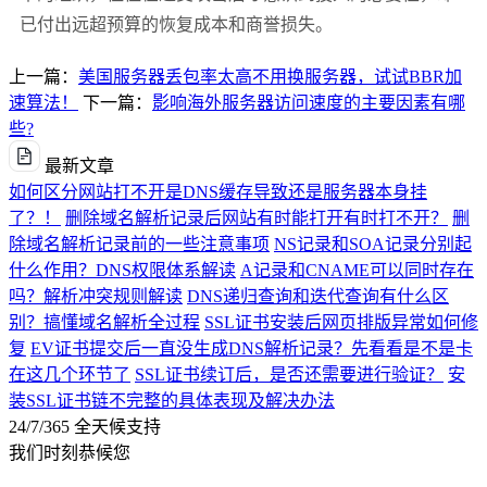
已付出远超预算的恢复成本和商誉损失。
上一篇：
美国服务器丢包率太高不用换服务器，试试BBR加
速算法！
下一篇：
影响海外服务器访问速度的主要因素有哪
些?
最新文章
如何区分网站打不开是DNS缓存导致还是服务器本身挂
了？！
删除域名解析记录后网站有时能打开有时打不开？
删
除域名解析记录前的一些注意事项
NS记录和SOA记录分别起
什么作用？DNS权限体系解读
A记录和CNAME可以同时存在
吗？解析冲突规则解读
DNS递归查询和迭代查询有什么区
别？搞懂域名解析全过程
SSL证书安装后网页排版异常如何修
复
EV证书提交后一直没生成DNS解析记录？先看看是不是卡
在这几个环节了
SSL证书续订后，是否还需要进行验证？
安
装SSL证书链不完整的具体表现及解决办法
24/7/365 全天候支持
我们时刻恭候您