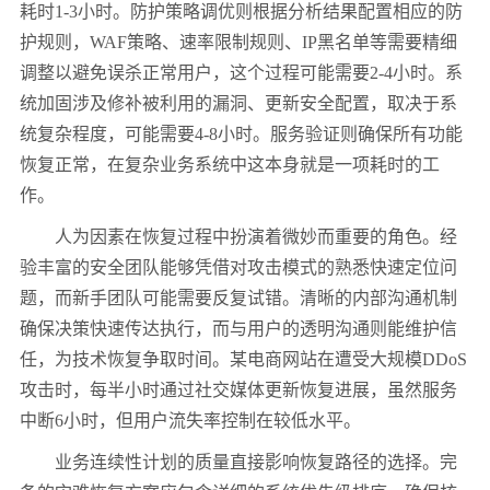
耗时
1-3
小时。防护策略调优则根据分析结果配置相应的防
护规则，
WAF
策略、速率限制规则、
IP
黑名单等需要精细
调整以避免误杀正常用户，这个过程可能需要
2-4
小时。系
统加固涉及修补被利用的漏洞、更新安全配置，取决于系
统复杂程度，可能需要
4-8
小时。服务验证则确保所有功能
恢复正常，在复杂业务系统中这本身就是一项耗时的工
作。
人为因素在恢复过程中扮演着微妙而重要的角色。经
验丰富的安全团队能够凭借对攻击模式的熟悉快速定位问
题，而新手团队可能需要反复试错。清晰的内部沟通机制
确保决策快速传达执行，而与用户的透明沟通则能维护信
任，为技术恢复争取时间。某电商网站在遭受大规模
DDoS
攻击时，每半小时通过社交媒体更新恢复进展，虽然服务
中断
6
小时，但用户流失率控制在较低水平。
业务连续性计划的质量直接影响恢复路径的选择。完