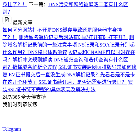
身挂了？！
下一篇：
DNS污染和网络被屏蔽二者有什么区
别？
最新文章
如何区分网站打不开是DNS缓存导致还是服务器本身挂
了？！
删除域名解析记录后网站有时能打开有时打不开？
删
除域名解析记录前的一些注意事项
NS记录和SOA记录分别起
什么作用？DNS权限体系解读
A记录和CNAME可以同时存在
吗？解析冲突规则解读
DNS递归查询和迭代查询有什么区
别？搞懂域名解析全过程
SSL证书安装后网页排版异常如何修
复
EV证书提交后一直没生成DNS解析记录？先看看是不是卡
在这几个环节了
SSL证书续订后，是否还需要进行验证？
安
装SSL证书链不完整的具体表现及解决办法
24/7/365 全天候支持
我们时刻恭候您
Telegram