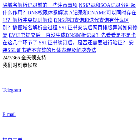
除域名解析记录前的一些注意事项
NS记录和SOA记录分别起
什么作用？DNS权限体系解读
A记录和CNAME可以同时存在
吗？解析冲突规则解读
DNS递归查询和迭代查询有什么区
别？搞懂域名解析全过程
SSL证书安装后网页排版异常如何修
复
EV证书提交后一直没生成DNS解析记录？先看看是不是卡
在这几个环节了
SSL证书续订后，是否还需要进行验证？
安
装SSL证书链不完整的具体表现及解决办法
24/7/365 全天候支持
我们时刻恭候您
Telegram
E-mail