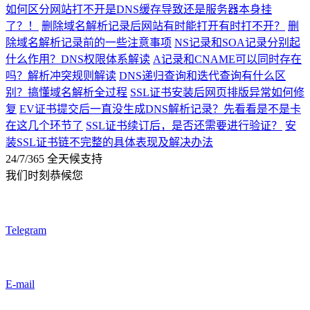
如何区分网站打不开是DNS缓存导致还是服务器本身挂
了？！
删除域名解析记录后网站有时能打开有时打不开？
删
除域名解析记录前的一些注意事项
NS记录和SOA记录分别起
什么作用？DNS权限体系解读
A记录和CNAME可以同时存在
吗？解析冲突规则解读
DNS递归查询和迭代查询有什么区
别？搞懂域名解析全过程
SSL证书安装后网页排版异常如何修
复
EV证书提交后一直没生成DNS解析记录？先看看是不是卡
在这几个环节了
SSL证书续订后，是否还需要进行验证？
安
装SSL证书链不完整的具体表现及解决办法
24/7/365 全天候支持
我们时刻恭候您
Telegram
E-mail