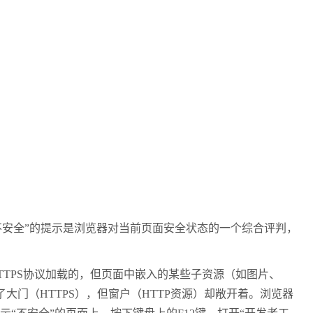
不安全
”
的提示是浏览器对当前页面安全状态的一个综合评判，
TTPS
协议加载的，但页面中嵌入的某些子资源（如图片、
了大门（
HTTPS
），但窗户（
HTTP
资源）却敞开着。浏览器