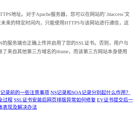
TTPS
地址。对于
Apache
服务器，您可以在网站的
`.htaccess`
文
在未来的特定时间内，只能使用
HTTPS
与该网站进行通信，这
N
的服务端也正确上传并启用了您的
SSL
证书。否则，用户与
嵌了来自其他第三方域名的
iframe
，而该第三方网站本身使用
析记录前的一些注意事项
NS记录和SOA记录分别起什么作用？
全过程
SSL证书安装后网页排版异常如何修复
EV证书提交后一
具体表现及解决办法