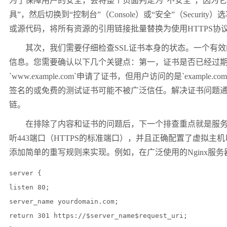
为了保障用户的安全，会将整个页面判定为
“
不安全
”
，因为它
具
”
，然后切换到
“
控制台
”
（
Console
）或
“
安全
”
（
Security
）选
或源代码，将所有资源的引用链接批量替换为使用
HTTPS
协
其次，我们需要仔细检查
SSL
证书本身的状态。一个有效
信息。您需要确认以下几个关键点：第一，证书是否已经过
`www.example.com`
申请了证书，但用户访问的是
`example.com
签名的或免费的测试证书可能不被广泛信任。解决证书问题
链。
在排除了内容和证书的问题后，下一个排查重点就是服
听
443
端口（
HTTPS
的标准端口），并且正确配置了虚拟主机
添加简单的重写规则来实现。例如，在广泛使用的
Nginx
服务
server {

listen 80;

server_name yourdomain.com;

return 301 https://$server_name$request_uri;
