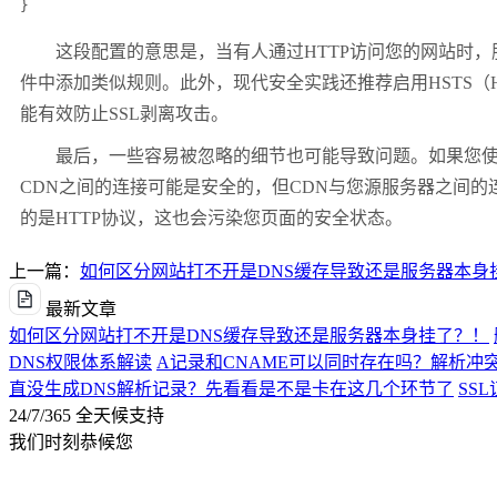
}
这段配置的意思是，当有人通过
HTTP
访问您的网站时，
件中添加类似规则。此外，现代安全实践还推荐启用
HSTS
（
能有效防止
SSL
剥离攻击。
最后，一些容易被忽略的细节也可能导致问题。如果您
CDN
之间的连接可能是安全的，但
CDN
与您源服务器之间的
的是
HTTP
协议，这也会污染您页面的安全状态。
上一篇：
如何区分网站打不开是DNS缓存导致还是服务器本身
最新文章
如何区分网站打不开是DNS缓存导致还是服务器本身挂了？！
DNS权限体系解读
A记录和CNAME可以同时存在吗？解析冲
直没生成DNS解析记录？先看看是不是卡在这几个环节了
SS
24/7/365 全天候支持
我们时刻恭候您