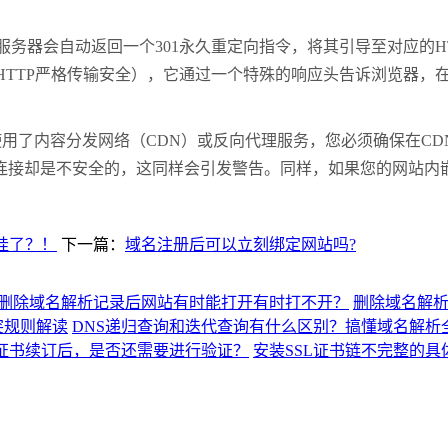
服务器会自动返回一个
301
永久重定向指令，将其引导至对应的
H
HTTP
严格传输安全），它通过一个特殊的响应头告诉浏览器，
使用了内容分发网络（
CDN
）或反向代理服务，您必须确保在
CD
连接却是不安全的，这同样会引发警告。同样，如果您的网站内
挂了？！
下一篇：
域名注册后可以立刻绑定网站吗?
删除域名解析记录后网站有时能打开有时打不开？
删除域名解
突规则解读
DNS递归查询和迭代查询有什么区别？搞懂域名解析
L证书续订后，是否还需要进行验证？
安装SSL证书链不完整的