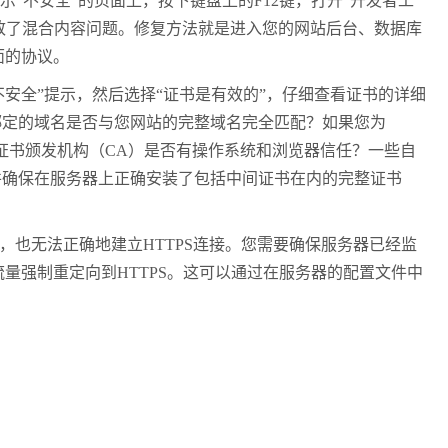
示
“
不安全
”
的页面上，按下键盘上的
F12
键，打开
“
开发者工
致了混合内容问题。修复方法就是进入您的网站后台、数据库
面的协议。
不安全
”
提示，然后选择
“
证书是有效的
”
，仔细查看证书的详细
绑定的域名是否与您网站的完整域名完全匹配？如果您为
证书颁发机构（
CA
）是否有操作系统和浏览器信任？一些自
并确保在服务器上正确安装了包括中间证书在内的完整证书
，也无法正确地建立
HTTPS
连接。您需要确保服务器已经监
流量强制重定向到
HTTPS
。这可以通过在服务器的配置文件中