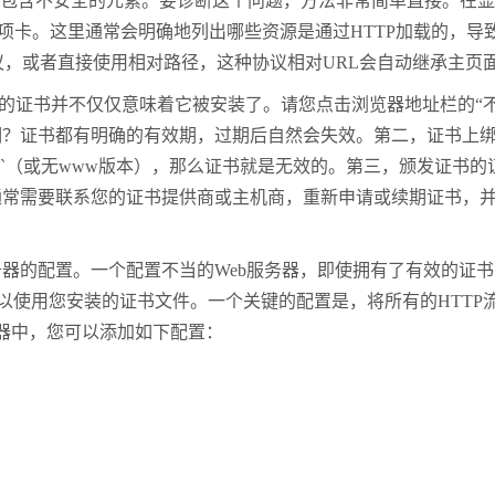
包含不安全的元素。要诊断这个问题，方法非常简单直接。在显
项卡。这里通常会明确地列出哪些资源是通过
HTTP
加载的，导
议，或者直接使用相对路径，这种协议相对
URL
会自动继承主页
的证书并不仅仅意味着它被安装了。请您点击浏览器地址栏的
“
期？证书都有明确的有效期，过期后自然会失效。第二，证书上
`
（或无
www
版本），那么证书就是无效的。第三，颁发证书的
通常需要联系您的证书提供商或主机商，重新申请或续期证书，
务器的配置。一个配置不当的
Web
服务器，即使拥有了有效的证书
以使用您安装的证书文件。一个关键的配置是，将所有的
HTTP
器中，您可以添加如下配置：