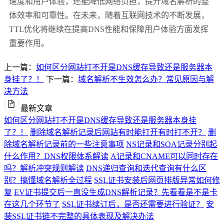
速度和用户体验，还能降低网络负担，提升域名解析的整
体效率和可靠性。在未来，随着互联网技术的不断发展，
TTL优化将继续在提高DNS性能和保障用户体验方面发挥
重要作用。
上一篇：
如何区分网站打不开是DNS缓存导致还是服务器本
身挂了？！
下一篇：
域名解析不生效怎么办？常见原因与解
决方法
最新文章
如何区分网站打不开是DNS缓存导致还是服务器本身挂
了？！
删除域名解析记录后网站有时能打开有时打不开？
删
除域名解析记录前的一些注意事项
NS记录和SOA记录分别起
什么作用？DNS权限体系解读
A记录和CNAME可以同时存在
吗？解析冲突规则解读
DNS递归查询和迭代查询有什么区
别？搞懂域名解析全过程
SSL证书安装后网页排版异常如何修
复
EV证书提交后一直没生成DNS解析记录？先看看是不是卡
在这几个环节了
SSL证书续订后，是否还需要进行验证？
安
装SSL证书链不完整的具体表现及解决办法