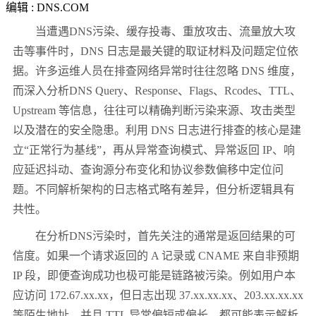
编辑 : DNS.COM
当遭遇DNS污染、缓存投毒、重放攻击、流量放大攻
击等事件时，DNS 日志是最关键的取证材料及问题定位依
据。许多运维人员在排查网络异常时往往忽略 DNS 维度，
而深入分析DNS Query、Response、Flags、Rcodes、TTL、
Upstream 等信息，往往可以精确判断污染来源、攻击类型
以及潜在的安全隐患。利用 DNS 日志进行排查的核心是建
立“正常行为基线”，再从异常查询模式、异常返回 IP、响
应延迟抖动、查询源分布变化和协议参数偏移中定位问
题。不同解析架构的日志格式略有差异，但分析逻辑具有
共性。
在分析DNS污染时，首先关注的通常是返回结果的可
信度。如果一个请求返回的 A 记录或 CNAME 来自非预期
IP 段，即便查询成功也极可能是链路被污染。例如用户本
应访问 172.67.xx.xx，但日志出现 37.xx.xx.xx、203.xx.xx.xx
等陌生地址，并且 TTL 异常偏短或偏长，都可能表示解析