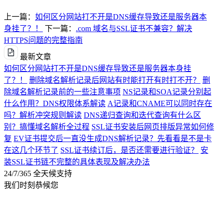
上一篇：
如何区分网站打不开是DNS缓存导致还是服务器本
身挂了？！
下一篇：
.com 域名与SSL证书不兼容？解决
HTTPS问题的完整指南
最新文章
如何区分网站打不开是DNS缓存导致还是服务器本身挂
了？！
删除域名解析记录后网站有时能打开有时打不开？
删
除域名解析记录前的一些注意事项
NS记录和SOA记录分别起
什么作用？DNS权限体系解读
A记录和CNAME可以同时存在
吗？解析冲突规则解读
DNS递归查询和迭代查询有什么区
别？搞懂域名解析全过程
SSL证书安装后网页排版异常如何修
复
EV证书提交后一直没生成DNS解析记录？先看看是不是卡
在这几个环节了
SSL证书续订后，是否还需要进行验证？
安
装SSL证书链不完整的具体表现及解决办法
24/7/365 全天候支持
我们时刻恭候您