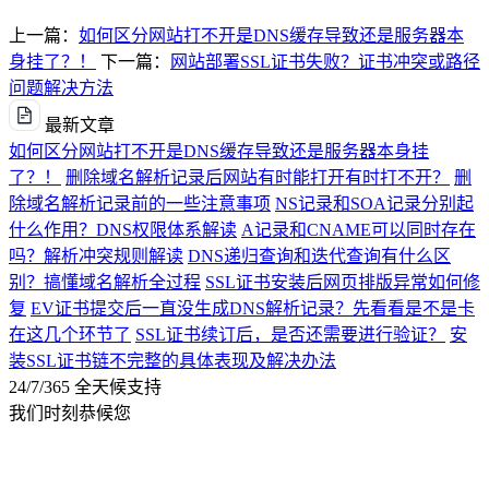
上一篇：
如何区分网站打不开是DNS缓存导致还是服务器本
身挂了？！
下一篇：
网站部署SSL证书失败？证书冲突或路径
问题解决方法
最新文章
如何区分网站打不开是DNS缓存导致还是服务器本身挂
了？！
删除域名解析记录后网站有时能打开有时打不开？
删
除域名解析记录前的一些注意事项
NS记录和SOA记录分别起
什么作用？DNS权限体系解读
A记录和CNAME可以同时存在
吗？解析冲突规则解读
DNS递归查询和迭代查询有什么区
别？搞懂域名解析全过程
SSL证书安装后网页排版异常如何修
复
EV证书提交后一直没生成DNS解析记录？先看看是不是卡
在这几个环节了
SSL证书续订后，是否还需要进行验证？
安
装SSL证书链不完整的具体表现及解决办法
24/7/365 全天候支持
我们时刻恭候您