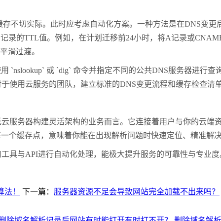
缓存不切实际。此时应考虑自动化方案。一种方法是在
DNS
变更
S
记录的
TTL
值。例如，在计划迁移前
24
小时，将
A
记录或
CNAM
平滑过渡。
使用
`nslookup`
或
`dig`
命令并指定不同的公共
DNS
服务器进行查
对于使用云服务的团队，建立标准的
DNS
变更流程和缓存检查清
托云服务器构建灵活架构的业务而言。它连接着用户与你的云端
每一个缓存点，意味着你能在出现解析问题时快速定位、精准解
的工具与
API
进行自动化处理，能极大提升服务的可靠性与专业度
算法！
下一篇：
服务器资源不足会导致网站完全加载不出来吗？
删除域名解析记录后网站有时能打开有时打不开？
删除域名解