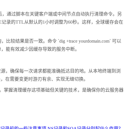
后，通过脚本在关键客户端或中间节点自动执行清理命令。另
E
记录的
TTL
从默认的
1
小时调整为
60
秒。这样，全球缓存会在
询，比较结果是否一致。命令
`dig +trace yourdomain.com`
可以
单，能有效减少因缓存导致的服务中断。
资源，确保每一次请求都能准确抵达目的地。从本地终端到浏
决，在需要变更时游刃有余、实现无缝切换。
。掌握清理缓存这项基础但关键的技术，是确保你的云服务器
析记录前的一些注意事项
NS记录和SOA记录分别起什么作用？