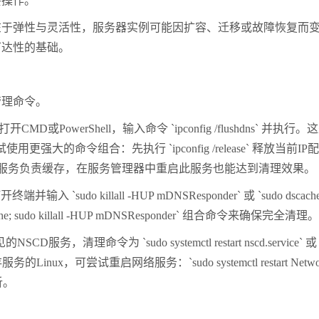
要操作。
在于弹性与灵活性，服务器实例可能因扩容、迁移或故障恢复而
可达性的基础。
管理命令。
打开
CMD
或
PowerShell
，输入命令
`ipconfig /flushdns`
并执行。这
试使用更强大的命令组合：先执行
`ipconfig /release`
释放当前
IP
的服务负责缓存，在服务管理器中重启此服务也能达到清理效果。
打开终端并输入
`sudo killall -HUP mDNSResponder`
或
`sudo dscache
ache; sudo killall -HUP mDNSResponder`
组合命令来确保完全清理。
见的
NSCD
服务，清理命令为
`sudo systemctl restart nscd.service`
存服务的
Linux
，可尝试重启网络服务：
`sudo systemctl restart Net
析。