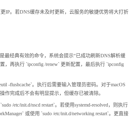
变更
IP
。若
DNS
缓存未及时更新，云服务的敏捷优势将大打折
是最经典有效的命令，系统会提示“已成功刷新
DNS
解析缓
配置，再执行
`ipconfig /renew`
更新配置，最后执行
`ipconfig
util -flushcache`
。执行后需要输入管理员密码。对于
macOS
操作完成后不会有明显提示，但缓存已被清除。
或
`sudo /etc/init.d/nscd restart`
。若使用
systemd-resolved
，则执行
workManager`
或使用
`sudo /etc/init.d/networking restart`
。更直接