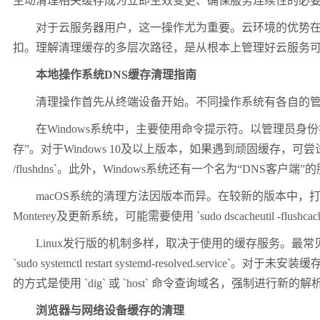
主动清理相关缓存成为立即生效变更、确保服务连续性的必
对于云服务器用户，这一操作尤为重要。云环境的优势
扣。理解清理缓存的多层次路径，是从根本上管理好云服务
本地操作系统
DNS
缓存清理指南
清理操作首先从终端设备开始。不同操作系统有各自的
在
Windows
系统中，主要使用命令提示符。以管理员身份
存”。对于
Windows 10
及以上版本，如果遇到顽固缓存，可尝
/flushdns`
。此外，
Windows
系统还有一个名为“
DNS
客户端”
macOS
系统的清理方法因版本而异。在较新的版本中，
Monterey
及更新系统，可能需要使用
`sudo dscacheutil -flushc
Linux
发行版的机制多样，取决于使用的缓存服务。最常
`sudo systemctl restart systemd-resolved.service`
。对于未安装缓
的方式是使用
`dig`
或
`host`
命令查询域名，强制进行新的解
浏览器与网络设备缓存的清理