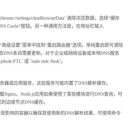
`chrome://settings/clearBrowserData`
清除浏览数据，选择“缓存
DNS Cache
”按钮。另一种通用方法是，在地址栏输入
“高级设置”菜单中找到“重启路由器”选项。单纯重启即可清除
态
DNS
条目需要更新。对于企业级网络设备或本地
DNS
服务
rt pihole-FTL`
或
`sudo rndc flush`
。
务器或应用服务，这些服务可能内置了
DNS
解析缓存。
载
Nginx
。
Node.js
应用如果使用了某些模块进行
DNS
查询，可
己的边缘节点
DNS
缓存。
启受影响的容器以确保其使用新的
DNS
解析结果，可使用命令