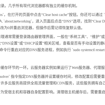
记录。几乎所有现代浏览器都有独立的缓存机制。
ns`
，在打开的页面中点击“
Clear host cache
”按钮。你还可以通过
入
`about:networking`
，进入页面后点击“
DNS
”选项，找到“
Clear 
时改为
0
并重启浏览器，但操作后需记得恢复默认值。
理通常需要登录路由器管理界面，一般在“系统工具”、“维护”或
“
DNS
设置”或“
DHCP
设置”相关区域，查看是否有手动设置的静
命令行重启对应的
DNS
服务进程，例如执行
`sudo systemctl resta
为缓存环节的一环。云服务器实例如果运行了
Web
服务器、代理服
esolver`
指令指定
DNS
服务器并设置缓存时间，修改配置后需要重
，许多云服务商提供全局流量管理和
CDN
服务，这些服务拥有自
行为受宿主机和容器自身配置影响。清理宿主机缓存后，需要重