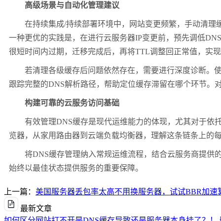
高级场景与自动化管理建议
在持续集成
/
持续部署环境中，网站变更频繁，手动清理
一种更优的实践是，在进行云服务器
IP
变更前，预先调低
DN
很短时间内过期，迁移完成后，再将
TTL
调整回正常值，实现
若清理各级缓存后问题依然存在，需要进行深度诊断。
跟踪完整的
DNS
解析路径，帮助定位缓存滞留在哪个环节。
构建可靠的云服务访问基础
有效管理
DNS
缓存是现代运维能力的体现，尤其对于依
览器，从家用路由器到云端负载均衡器，理解这条链条上的
将
DNS
缓存管理纳入常规运维流程，结合云服务商提供
始终以最佳状态提供服务的重要保障。
上一篇：
美国服务器丢包率太高不用换服务器，试试BBR加速
最新文章
如何区分网站打不开是DNS缓存导致还是服务器本身挂了？！