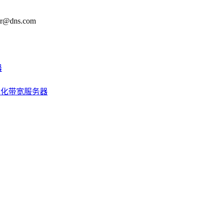
@dns.com
器
优化带宽服务器