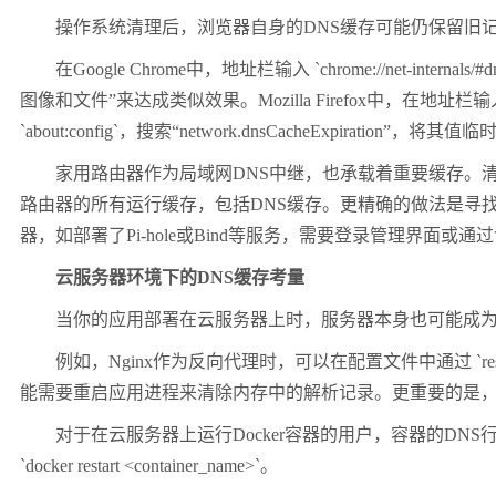
操作系统清理后，浏览器自身的
DNS
缓存可能仍保留旧
在
Google Chrome
中，地址栏输入
`chrome://net-internals/#d
图像和文件”来达成类似效果。
Mozilla Firefox
中，在地址栏输
`about:config`
，搜索“
network.dnsCacheExpiration
”，将其值临
家用路由器作为局域网
DNS
中继，也承载着重要缓存。清
路由器的所有运行缓存，包括
DNS
缓存。更精确的做法是寻找
器，如部署了
Pi-hole
或
Bind
等服务，需要登录管理界面或通过
云服务器环境下的
DNS
缓存考量
当你的应用部署在云服务器上时，服务器本身也可能成
例如，
Nginx
作为反向代理时，可以在配置文件中通过
`r
能需要重启应用进程来清除内存中的解析记录。更重要的是
对于在云服务器上运行
Docker
容器的用户，容器的
DNS
`docker restart <container_name>`
。