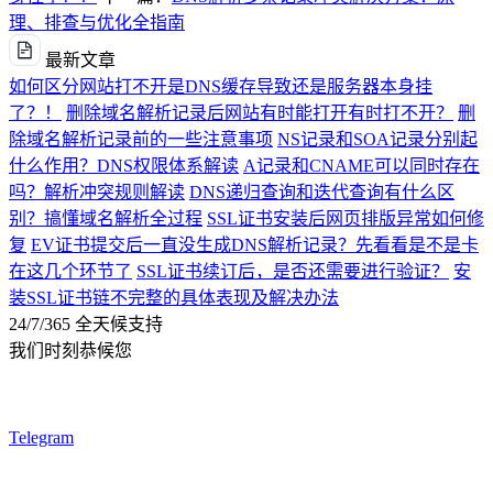
理、排查与优化全指南
最新文章
如何区分网站打不开是DNS缓存导致还是服务器本身挂
了？！
删除域名解析记录后网站有时能打开有时打不开？
删
除域名解析记录前的一些注意事项
NS记录和SOA记录分别起
什么作用？DNS权限体系解读
A记录和CNAME可以同时存在
吗？解析冲突规则解读
DNS递归查询和迭代查询有什么区
别？搞懂域名解析全过程
SSL证书安装后网页排版异常如何修
复
EV证书提交后一直没生成DNS解析记录？先看看是不是卡
在这几个环节了
SSL证书续订后，是否还需要进行验证？
安
装SSL证书链不完整的具体表现及解决办法
24/7/365 全天候支持
我们时刻恭候您
Telegram