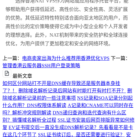
选择香港NAT VPS作为网站或应用程序托管平台，能
够帮助用户获得低延迟、高性价比、安全性高、灵活扩展
的优势。其低延迟特性特别适合面向亚太地区的用户，而
高性价比的定价策略使得它成为中小型企业和个人开发者
的理想选择。此外，NAT机制带来的安全防护和全球连接
优化，为用户提供了更加稳定和安全的网络环境。
上一篇：
电商卖家出海为什么推荐用香港优化VPS
下一篇：
管理香港云服务器SSH用户登录策略
最新文章
如何区分网站打不开是DNS缓存导致还是服务器本身挂
了？！
删除域名解析记录后网站有时能打开有时打不开？
删
除域名解析记录前的一些注意事项
NS记录和SOA记录分别起
什么作用？DNS权限体系解读
A记录和CNAME可以同时存在
吗？解析冲突规则解读
DNS递归查询和迭代查询有什么区
别？搞懂域名解析全过程
SSL证书安装后网页排版异常如何修
复
EV证书提交后一直没生成DNS解析记录？先看看是不是卡
在这几个环节了
SSL证书续订后，是否还需要进行验证？
安