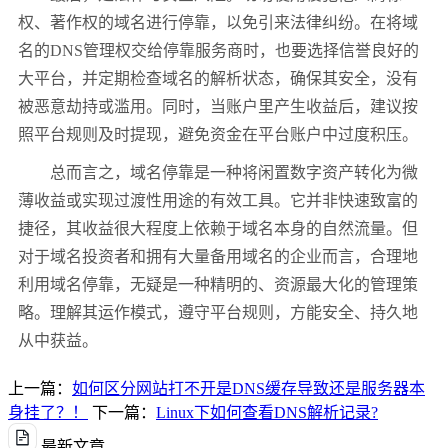
权、著作权的域名进行停靠，以免引来法律纠纷。在将域
名的
DNS
管理权交给停靠服务商时，也要选择信誉良好的
大平台，并定期检查域名的解析状态，确保其安全，没有
被恶意劫持或滥用。同时，当账户里产生收益后，建议按
照平台规则及时提现，避免资金在平台账户中过度积压。
总而言之，域名停靠是一种将闲置数字资产转化为微
薄收益或实现过渡性用途的有效工具。它并非快速致富的
捷径，其收益很大程度上依赖于域名本身的自然流量。但
对于域名投资者和拥有大量备用域名的企业而言，合理地
利用域名停靠，无疑是一种精明的、资源最大化的管理策
略。理解其运作模式，遵守平台规则，方能安全、持久地
从中获益。
上一篇：
如何区分网站打不开是DNS缓存导致还是服务器本
身挂了？！
下一篇：
Linux下如何查看DNS解析记录?
最新文章