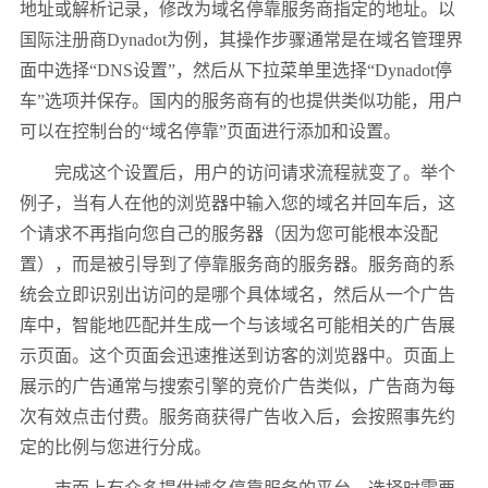
地址或解析记录，修改为域名停靠服务商指定的地址。以
国际注册商
Dynadot
为例，其操作步骤通常是在域名管理界
面中选择
“DNS
设置
”
，然后从下拉菜单里选择
“Dynadot
停
车
”
选项并保存。国内的服务商有的也提供类似功能，用户
可以在控制台的
“
域名停靠
”
页面进行添加和设置。
完成这个设置后，用户的访问请求流程就变了。举个
例子，当有人在他的浏览器中输入您的域名并回车后，这
个请求不再指向您自己的服务器（因为您可能根本没配
置），而是被引导到了停靠服务商的服务器。服务商的系
统会立即识别出访问的是哪个具体域名，然后从一个广告
库中，智能地匹配并生成一个与该域名可能相关的广告展
示页面。这个页面会迅速推送到访客的浏览器中。页面上
展示的广告通常与搜索引擎的竞价广告类似，广告商为每
次有效点击付费。服务商获得广告收入后，会按照事先约
定的比例与您进行分成。