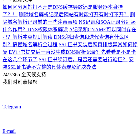
如何区分网站打不开是DNS缓存导致还是服务器本身挂
了？！
删除域名解析记录后网站有时能打开有时打不开？
删
除域名解析记录前的一些注意事项
NS记录和SOA记录分别起
什么作用？DNS权限体系解读
A记录和CNAME可以同时存在
吗？解析冲突规则解读
DNS递归查询和迭代查询有什么区
别？搞懂域名解析全过程
SSL证书安装后网页排版异常如何修
复
EV证书提交后一直没生成DNS解析记录？先看看是不是卡
在这几个环节了
SSL证书续订后，是否还需要进行验证？
安
装SSL证书链不完整的具体表现及解决办法
24/7/365 全天候支持
我们时刻恭候您
Telegram
E-mail