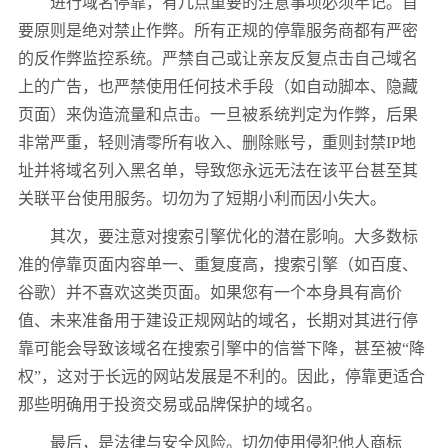
进行域名停靠，有几点重要的注意事项必须牢记。首
要原则是绝对禁止作弊。所有正规的停靠服务商都有严密
的反作弊监控系统。严禁自己或让亲友反复点击自己域名
上的广告，也严禁使用任何技术手段（如自动脚本、隐藏
页面）来伪造流量和点击。一旦被系统判定为作弊，后果
非常严重，轻则清零所有收入、删除账号，重则封禁
IP
地
址并将域名列入黑名单，导致您永远无法在该平台甚至其
关联平台使用服务。切勿为了短期小利而因小失大。
其次，要注意对搜索引擎优化的潜在影响。大多数标
准的停靠页面内容单一、重复度高，搜索引擎（如百度、
谷歌）并不喜欢这类页面。如果您有一个本身具有高价
值、未来准备用于建设正规网站的域名，长期对其进行停
靠可能会导致该域名在搜索引擎中的信誉下降，甚至被
“
降
权
”
，这对于长远的网站发展是不利的。因此，停靠更适合
那些明确用于投资交易或品牌保护的域名。
最后，是法律与安全风险。切勿使用侵犯他人商标