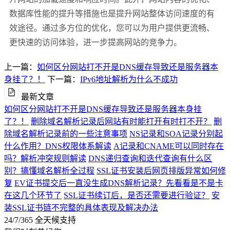
数据库性能的提升等措施也是提升网站整体访问速度的有
效途径。通过多方位的优化，您可以为用户提供更流畅、
更快速的访问体验，进一步提高网站的竞争力。
上一篇：
如何区分网站打不开是DNS缓存导致还是服务器本
身挂了？！
下一篇：
IPv6地址解析为什么不成功
最新文章
如何区分网站打不开是DNS缓存导致还是服务器本身挂
了？！
删除域名解析记录后网站有时能打开有时打不开？
删
除域名解析记录前的一些注意事项
NS记录和SOA记录分别起
什么作用？DNS权限体系解读
A记录和CNAME可以同时存在
吗？解析冲突规则解读
DNS递归查询和迭代查询有什么区
别？搞懂域名解析全过程
SSL证书安装后网页排版异常如何修
复
EV证书提交后一直没生成DNS解析记录？先看看是不是卡
在这几个环节了
SSL证书续订后，是否还需要进行验证？
安
装SSL证书链不完整的具体表现及解决办法
24/7/365 全天候支持