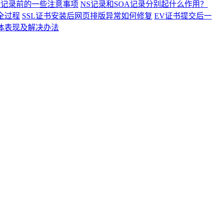
析记录前的一些注意事项
NS记录和SOA记录分别起什么作用？
全过程
SSL证书安装后网页排版异常如何修复
EV证书提交后一
具体表现及解决办法