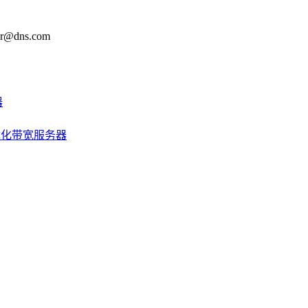
@dns.com
器
优化带宽服务器