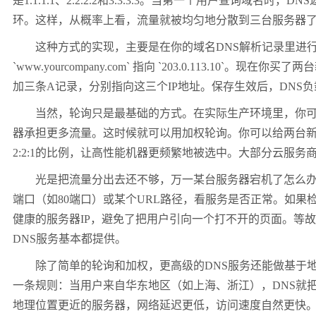
是
1.1.1.1
、
2.2.2.2
和
3.3.3.3
。当第一个用户查询域名时，
DNS
环。这样，从概率上看，流量就被均匀地分散到三台服务器
这种方式的实现，主要是在你的域名
DNS
解析记录里进
`www.yourcompany.com`
指向
`203.0.113.10`
。现在你买了两台
加三条
A
记录，分别指向这三个
IP
地址。保存生效后，
DNS
负
当然，轮询只是最基础的方式。在实际生产环境里，你
器承担更多流量。这时候就可以用加权轮询。你可以给两台
2:2:1
的比例，让高性能机器更频繁地被选中。大部分云服务
光是把流量分出去还不够，万一某台服务器宕机了怎么
端口（如
80
端口）或某个
URL
路径，看服务是否正常。如果
健康的服务器
IP
，避免了把用户引向一个打不开的页面。等故
DNS
服务基本都提供。
除了简单的轮询和加权，更高级的
DNS
服务还能做基于
一条规则：当用户来自华东地区（如上海、浙江），
DNS
就
地理位置更近的服务器，网络延迟更低，访问速度自然更快