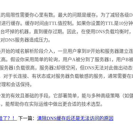
显的局限性需要你心里有数。最大的问题是缓存。为了减轻各级
D
果进行缓存。缓存时间由
TTL
值控制。如果你设置的
TTL
是
10
分钟
那台坏掉的机器，直到缓存过期。因此，在使用
DNS
负载均衡时
，对
DNS
服务器造成压力。
最开始的域名解析阶段介入，一旦用户拿到
IP
开始和服务器建立
过高。假设你采用简单的轮询，用户
A
被分到了服务器
1
，用户
B
服务器
1
负载很高，服务器
2
却很空闲，但
DNS
无法对此做出动态
。对于长连接、有状态或对服务器负载敏感的服务，通常需要在
管理和会话保持。
分发的有效且基础的手段。它部署简单，能与多种高级策略（如
界，能帮助你在实际运维中做出更合适的技术选型。
挂了？！
下一篇：
清除DNS缓存后还是无法访问的原因