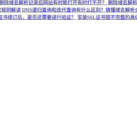
删除域名解析记录后网站有时能打开有时打不开？
删除域名解
突规则解读
DNS递归查询和迭代查询有什么区别？搞懂域名解析
L证书续订后，是否还需要进行验证？
安装SSL证书链不完整的