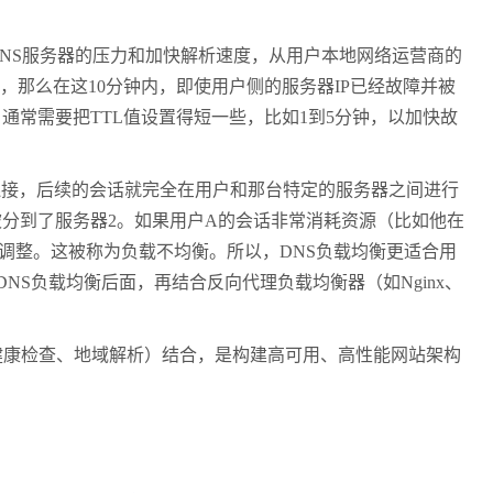
NS
服务器的压力和加快解析速度，从用户本地网络运营商的
，那么在这
10
分钟内，即使用户侧的服务器
IP
已经故障并被
，通常需要把
TTL
值设置得短一些，比如
1
到
5
分钟，以加快故
连接，后续的会话就完全在用户和那台特定的服务器之间进行
被分到了服务器
2
。如果用户
A
的会话非常消耗资源（比如他在
调整。这被称为负载不均衡。所以，
DNS
负载均衡更适合用
DNS
负载均衡后面，再结合反向代理负载均衡器（如
Nginx
、
健康检查、地域解析）结合，是构建高可用、高性能网站架构