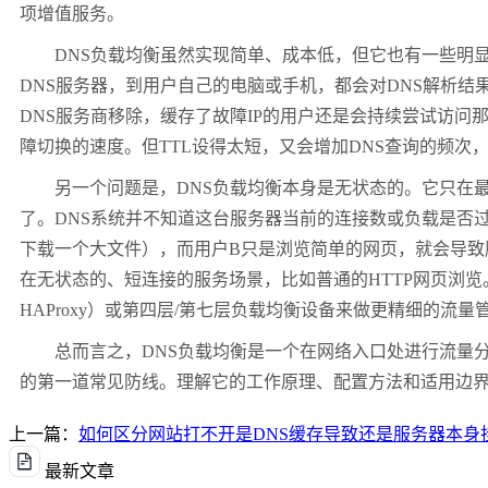
项增值服务。
DNS
负载均衡虽然实现简单、成本低，但它也有一些明
DNS
服务器，到用户自己的电脑或手机，都会对
DNS
解析结
DNS
服务商移除，缓存了故障
IP
的用户还是会持续尝试访问
障切换的速度。但
TTL
设得太短，又会增加
DNS
查询的频次
另一个问题是，
DNS
负载均衡本身是无状态的。它只在
了。
DNS
系统并不知道这台服务器当前的连接数或负载是否
下载一个大文件），而用户
B
只是浏览简单的网页，就会导致
在无状态的、短连接的服务场景，比如普通的
HTTP
网页浏览
HAProxy
）或第四层
/
第七层负载均衡设备来做更精细的流量
总而言之，
DNS
负载均衡是一个在网络入口处进行流量
的第一道常见防线。理解它的工作原理、配置方法和适用边
上一篇：
如何区分网站打不开是DNS缓存导致还是服务器本身
最新文章