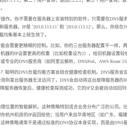
返回
1.1.1.1
；第二个用户查询，返回
2.2.2.2
；第三个用户查询，返
了。
行操作。你不需要在服务器上安装特别的软件，只需要在
DNS
服
新服务器，
IP
是
`203.0.113.11`
和
`203.0.113.12`
。那么，你就在
D
载均衡基本上就生效了。
可能会需要更精细的控制。比如，你的三台服务器配置不一样，
新机器的
IP
设置更高的权重（比如权重设为
2
），给旧机器设置较
商或专业的
DNS
服务商（如阿里云解析、
DNSPod
、
AWS Route 53
办？聪明的
DNS
负载均衡方案会结合健康检查机制。
DNS
服务会
检测到某台服务器无法访问了，
DNS
会自动将这台故障服务器的
I
障服务器恢复后，健康检查探测成功，它的
IP
又会被自动加回列
地理位置的智能解析。这种策略特别适合业务分布广泛的公司。
把你杭州机房的
IP
返回给他；当用户来自华南地区（如广东、福
。这种策略通常不是通过标准的
DNS
协议本身实现，而是由
DNS