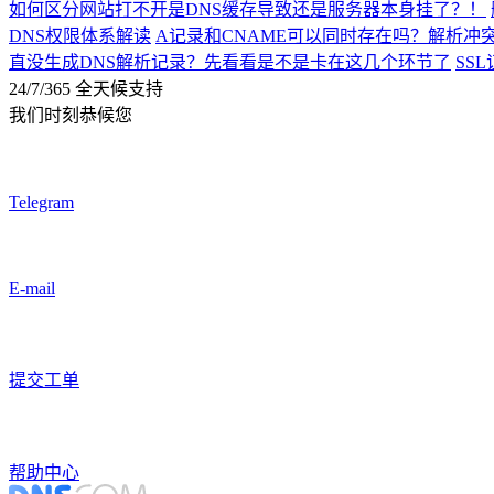
如何区分网站打不开是DNS缓存导致还是服务器本身挂了？！
DNS权限体系解读
A记录和CNAME可以同时存在吗？解析冲
直没生成DNS解析记录？先看看是不是卡在这几个环节了
SS
24/7/365 全天候支持
我们时刻恭候您
Telegram
E-mail
提交工单
帮助中心