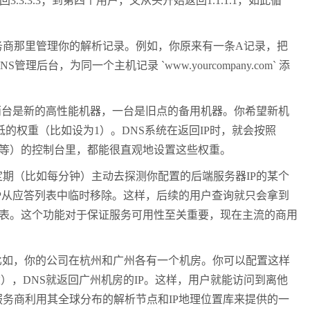
回
3.3.3.3
；到第四个用户，又从头开始返回
1.1.1.1
，如此循
务商那里管理你的解析记录。例如，你原来有一条
A
记录，把
NS
管理后台，为同一个主机记录
`www.yourcompany.com`
添
两台是新的高性能机器，一台是旧点的备用机器。你希望新机
低的权重（比如设为
1
）。
DNS
系统在返回
IP
时，就会按照
等）的控制台里，都能很直观地设置这些权重。
定期（比如每分钟）主动去探测你配置的后端服务器
IP
的某个
P
从应答列表中临时移除。这样，后续的用户查询就只会拿到
表。这个功能对于保证服务可用性至关重要，现在主流的商用
比如，你的公司在杭州和广州各有一个机房。你可以配置这样
建），
DNS
就返回广州机房的
IP
。这样，用户就能访问到离他
服务商利用其全球分布的解析节点和
IP
地理位置库来提供的一