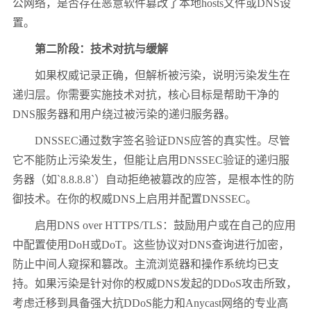
公网络，是否存在恶意软件篡改了本地
hosts
文件或
DNS
设
置。
第二阶段：技术对抗与缓解
如果权威记录正确，但解析被污染，说明污染发生在
递归层。你需要实施技术对抗，核心目标是帮助干净的
DNS
服务器和用户绕过被污染的递归服务器。
DNSSEC
通过数字签名验证
DNS
应答的真实性。尽管
它不能防止污染发生，但能让启用
DNSSEC
验证的递归服
务器（如
`8.8.8.8`
）自动拒绝被篡改的应答，是根本性的防
御技术。在你的权威
DNS
上启用并配置
DNSSEC
。
启用
DNS over HTTPS/TLS
：鼓励用户或在自己的应用
中配置使用
DoH
或
DoT
。这些协议对
DNS
查询进行加密，
防止中间人窥探和篡改。主流浏览器和操作系统均已支
持。如果污染是针对你的权威
DNS
发起的
DDoS
攻击所致，
考虑迁移到具备强大抗
DDoS
能力和
Anycast
网络的专业高