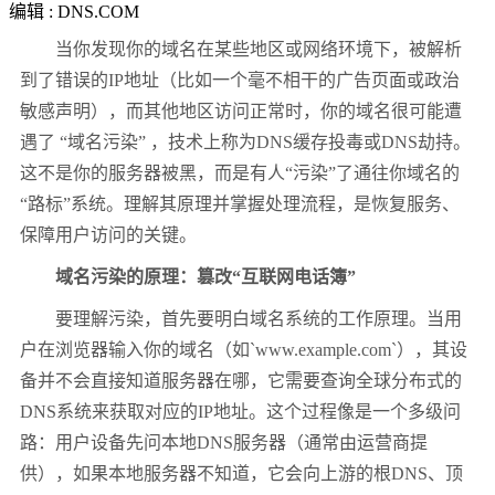
编辑 : DNS.COM
当你发现你的域名在某些地区或网络环境下，被解析
到了错误的
IP
地址（比如一个毫不相干的广告页面或政治
敏感声明），而其他地区访问正常时，你的域名很可能遭
遇了
“
域名污染
”
，技术上称为
DNS
缓存投毒或
DNS
劫持。
这不是你的服务器被黑，而是有人
“
污染
”
了通往你域名的
“
路标
”
系统。理解其原理并掌握处理流程，是恢复服务、
保障用户访问的关键。
域名污染的原理：篡改
“
互联网电话簿
”
要理解污染，首先要明白域名系统的工作原理。当用
户在浏览器输入你的域名（如
`www.example.com`
），其设
备并不会直接知道服务器在哪，它需要查询全球分布式的
DNS
系统来获取对应的
IP
地址。这个过程像是一个多级问
路：用户设备先问本地
DNS
服务器（通常由运营商提
供），如果本地服务器不知道，它会向上游的根
DNS
、顶