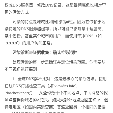
权威
DNS
服务器，修改
DNS
记录，这是最彻底但也相对罕
见的污染方式。
污染的特点是地域性和网络特异性。因为它依赖于污
染特定的
DNS
服务器缓存，所以可能只影响某个运营商、
某个省份，甚至某个城市的用户，而使用干净
DNS
（如
`8.8.8.8`
）的用户访问正常。
污染诊断与证据收集：确认
“
污染源
”
处理污染的第一步是确证并定位污染范围。你需要从
不同视角进行探测。
1.
全球
DNS
解析比对：这是最核心的诊断方法。使用
在线
DNS
传播检查工具（如
`viewdns.info`,
`dnschecker.org`
），从全球数十个不同地点、不同网络的探
测点查询你域名的
A
记录。如果大部分地点返回正确
IP
，但
特定地区（如国内某运营商）普遍返回另一个相同的错误