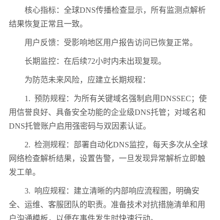
核心指标：全球
DNS
传播检查显示，所有监测点解析
结果恢复正常且一致。
用户反馈：受影响地区用户报告访问已恢复正常。
长期监控：在后续
72
小时内未出现复现。
为防范未来风险，应建立长期规程：
1.
预防规程：为所有关键域名强制启用
DNSSEC
；使
用信誉良好、具备安全功能的企业级
DNS
托管；对域名和
DNS
托管账户启用强密码与双因素认证。
2.
检测规程：部署自动化
DNS
监控，每天多次从全球
网络检查解析结果，设置告警，一旦发现异常解析立即触
发工单。
3.
响应规程：建立清晰的内部响应流程图，明确安
全、运维、客服团队的职责。准备技术对抗措施清单和用
户沟通模板，以便在事件发生时快速行动。