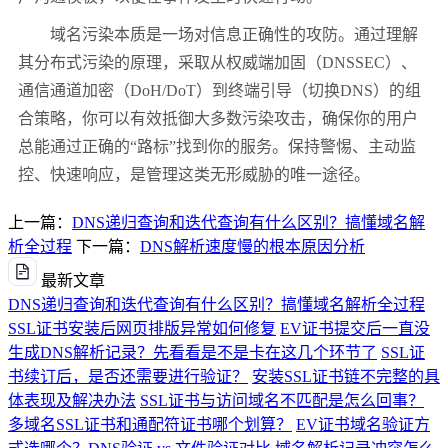
域名污染本质是一场对信息正确性的攻防。通过理解
其分布式污染的原理，采取从权威端加固（
DNSSEC
）、
通信通道加密（
DoH/DoT
）到终端引导（切换
DNS
）的组
合策略，你可以有效抵御大多数污染攻击，确保你的用户
总能通过正确的
“
路标
”
找到你的服务。保持警惕、主动监
控、快速响应，是管理这类无形威胁的唯一途径。
上一篇：
DNS递归查询和迭代查询有什么区别？搞懂域名解
析全过程
下一篇：
DNS解析速度慢的根本原因分析
最新文章
DNS递归查询和迭代查询有什么区别？搞懂域名解析全过程
SSL证书安装后网页排版异常如何修复
EV证书提交后一直没
生成DNS解析记录？先看看是不是卡在这几个环节了
SSL证
书续订后，是否还需要进行验证？
安装SSL证书链不完整的具
体表现及解决办法
SSL证书与访问域名不匹配是怎么回事？
多域名SSL证书和通配符证书哪个划算？
EV证书域名验证方