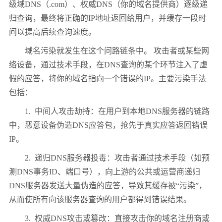
级域
DNS
（
.com
）、权威
DNS
（你的域名提供商）逐级递
归查询，最终将正确的
IP
地址返回给用户，并缓存一段时
间以提高后续查询速度。
域名污染就发生在这个问路链条中。 攻击者或某些网
络设备，通过技术手段，在
DNS
查询的某个环节注入了虚
假的应答，将你的域名指向一个错误的
IP
。主要污染手法
包括：
1.
中间人攻击劫持：在用户到本地
DNS
服务器的链路
中，恶意设备伪造
DNS
应答包，抢先于真实应答返回错误
IP
。
2.
递归
DNS
服务器投毒：攻击者通过技术手段（如预
测
DNS
事务
ID
、端口号），向上游的公共或运营商递归
DNS
服务器发送大量伪造的应答，导致其缓存被
“
污染
”
，
从而使所有向该服务器查询的用户都得到错误结果。
3.
权威
DNS
攻击或篡改：直接攻击你的域名注册商或