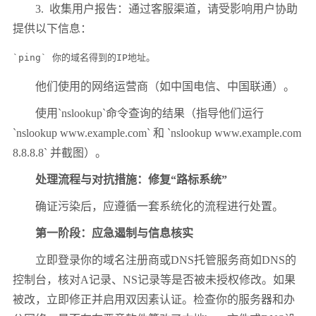
3.
收集用户报告：通过客服渠道，请受影响用户协助
提供以下信息：
`ping` 你的域名得到的IP地址。
他们使用的网络运营商（如中国电信、中国联通）。
使用
`nslookup`
命令查询的结果（指导他们运行
`nslookup www.example.com`
和
`nslookup www.example.com
8.8.8.8`
并截图）。
处理流程与对抗措施：修复
“
路标系统
”
确证污染后，应遵循一套系统化的流程进行处置。
第一阶段：应急遏制与信息核实
立即登录你的域名注册商或
DNS
托管服务商如
DNS
的
控制台，核对
A
记录、
NS
记录等是否被未授权修改。如果
被改，立即修正并启用双因素认证。检查你的服务器和办