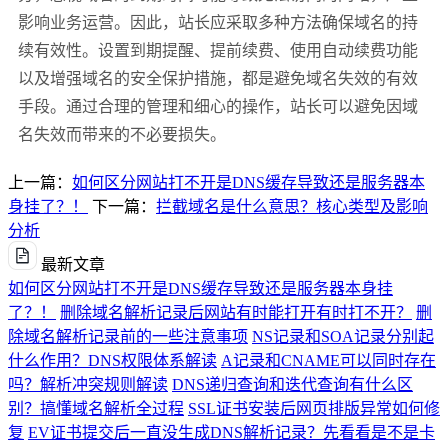
影响业务运营。因此，站长应采取多种方法确保域名的持
续有效性。设置到期提醒、提前续费、使用自动续费功能
以及增强域名的安全保护措施，都是避免域名失效的有效
手段。通过合理的管理和细心的操作，站长可以避免因域
名失效而带来的不必要损失。
上一篇：
如何区分网站打不开是DNS缓存导致还是服务器本
身挂了？！
下一篇：
拦截域名是什么意思？核心类型及影响
分析
最新文章
如何区分网站打不开是DNS缓存导致还是服务器本身挂
了？！
删除域名解析记录后网站有时能打开有时打不开？
删
除域名解析记录前的一些注意事项
NS记录和SOA记录分别起
什么作用？DNS权限体系解读
A记录和CNAME可以同时存在
吗？解析冲突规则解读
DNS递归查询和迭代查询有什么区
别？搞懂域名解析全过程
SSL证书安装后网页排版异常如何修
复
EV证书提交后一直没生成DNS解析记录？先看看是不是卡