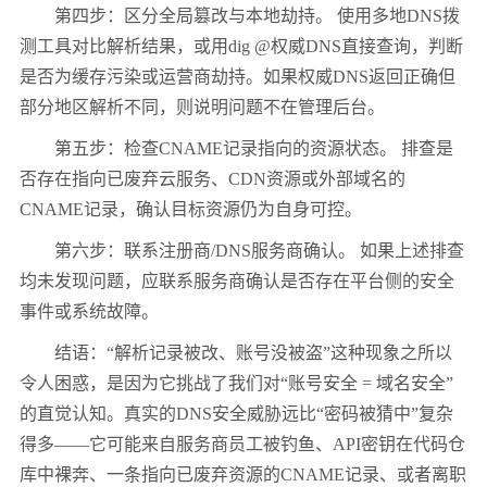
第四步：区分全局篡改与本地劫持。 使用多地DNS拨
测工具对比解析结果，或用dig @权威DNS直接查询，判断
是否为缓存污染或运营商劫持。如果权威DNS返回正确但
部分地区解析不同，则说明问题不在管理后台。
第五步：检查CNAME记录指向的资源状态。 排查是
否存在指向已废弃云服务、CDN资源或外部域名的
CNAME记录，确认目标资源仍为自身可控。
第六步：联系注册商/DNS服务商确认。 如果上述排查
均未发现问题，应联系服务商确认是否存在平台侧的安全
事件或系统故障。
结语：“解析记录被改、账号没被盗”这种现象之所以
令人困惑，是因为它挑战了我们对“账号安全 = 域名安全”
的直觉认知。真实的DNS安全威胁远比“密码被猜中”复杂
得多——它可能来自服务商员工被钓鱼、API密钥在代码仓
库中裸奔、一条指向已废弃资源的CNAME记录、或者离职