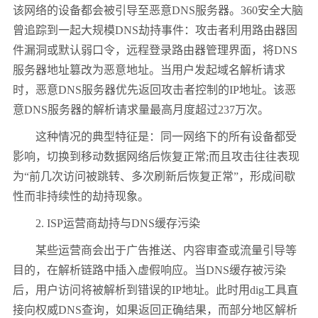
该网络的设备都会被引导至恶意DNS服务器。360安全大脑
曾追踪到一起大规模DNS劫持事件：攻击者利用路由器固
件漏洞或默认弱口令，远程登录路由器管理界面，将DNS
服务器地址篡改为恶意地址。当用户发起域名解析请求
时，恶意DNS服务器优先返回攻击者控制的IP地址。该恶
意DNS服务器的解析请求量最高月度超过237万次。
这种情况的典型特征是：同一网络下的所有设备都受
影响，切换到移动数据网络后恢复正常;而且攻击往往表现
为“前几次访问被跳转、多次刷新后恢复正常”，形成间歇
性而非持续性的劫持现象。
2. ISP运营商劫持与DNS缓存污染
某些运营商会出于广告推送、内容审查或流量引导等
目的，在解析链路中插入虚假响应。当DNS缓存被污染
后，用户访问将被解析到错误的IP地址。此时用dig工具直
接向权威DNS查询，如果返回正确结果，而部分地区解析