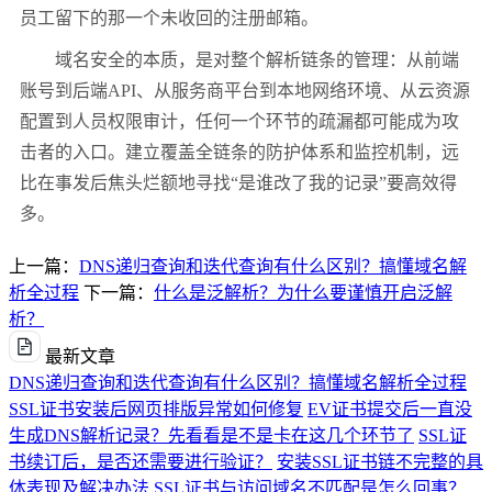
员工留下的那一个未收回的注册邮箱。
域名安全的本质，是对整个解析链条的管理：从前端
账号到后端API、从服务商平台到本地网络环境、从云资源
配置到人员权限审计，任何一个环节的疏漏都可能成为攻
击者的入口。建立覆盖全链条的防护体系和监控机制，远
比在事发后焦头烂额地寻找“是谁改了我的记录”要高效得
多。
上一篇：
DNS递归查询和迭代查询有什么区别？搞懂域名解
析全过程
下一篇：
什么是泛解析？为什么要谨慎开启泛解
析？
最新文章
DNS递归查询和迭代查询有什么区别？搞懂域名解析全过程
SSL证书安装后网页排版异常如何修复
EV证书提交后一直没
生成DNS解析记录？先看看是不是卡在这几个环节了
SSL证
书续订后，是否还需要进行验证？
安装SSL证书链不完整的具
体表现及解决办法
SSL证书与访问域名不匹配是怎么回事？