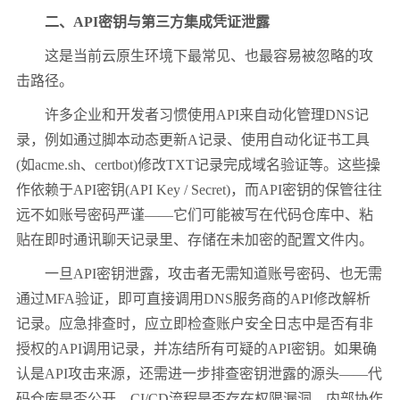
二、API密钥与第三方集成凭证泄露
这是当前云原生环境下最常见、也最容易被忽略的攻
击路径。
许多企业和开发者习惯使用API来自动化管理DNS记
录，例如通过脚本动态更新A记录、使用自动化证书工具
(如acme.sh、certbot)修改TXT记录完成域名验证等。这些操
作依赖于API密钥(API Key / Secret)，而API密钥的保管往往
远不如账号密码严谨——它们可能被写在代码仓库中、粘
贴在即时通讯聊天记录里、存储在未加密的配置文件内。
一旦API密钥泄露，攻击者无需知道账号密码、也无需
通过MFA验证，即可直接调用DNS服务商的API修改解析
记录。应急排查时，应立即检查账户安全日志中是否有非
授权的API调用记录，并冻结所有可疑的API密钥。如果确
认是API攻击来源，还需进一步排查密钥泄露的源头——代
码仓库是否公开、CI/CD流程是否存在权限漏洞、内部协作