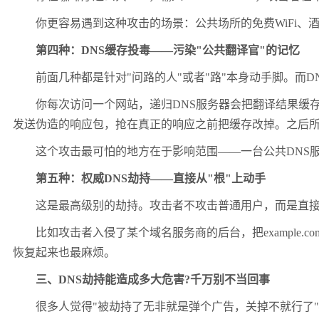
你更容易遇到这种攻击的场景：公共场所的免费WiFi、酒店
第四种：DNS缓存投毒——污染"公共翻译官"的记忆
前面几种都是针对"问路的人"或者"路"本身动手脚。而DN
你每次访问一个网站，递归DNS服务器会把翻译结果缓存
发送伪造的响应包，抢在真正的响应之前把缓存改掉。之后所
这个攻击最可怕的地方在于影响范围——一台公共DNS服务
第五种：权威DNS劫持——直接从"根"上动手
这是最高级别的劫持。攻击者不攻击普通用户，而是直接攻
比如攻击者入侵了某个域名服务商的后台，把example.
恢复起来也最麻烦。
三、DNS劫持能造成多大危害?千万别不当回事
很多人觉得"被劫持了无非就是弹个广告，关掉不就行了"