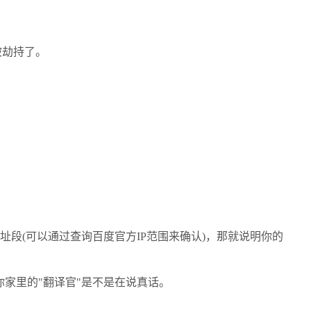
被劫持了。
段(可以通过查询百度官方IP范围来确认)，那就说明你的
你家里的"翻译官"是不是在说真话。