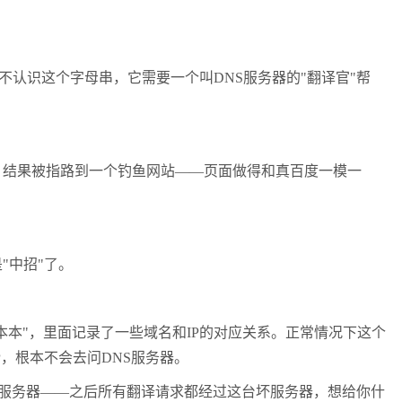
实不认识这个字母串，它需要一个叫DNS服务器的"翻译官"帮
结果被指路到一个钓鱼网站——页面做得和真百度一模一
"中招"了。
本"，里面记录了一些域名和IP的对应关系。正常情况下这个
意IP，根本不会去问DNS服务器。
S服务器——之后所有翻译请求都经过这台坏服务器，想给你什