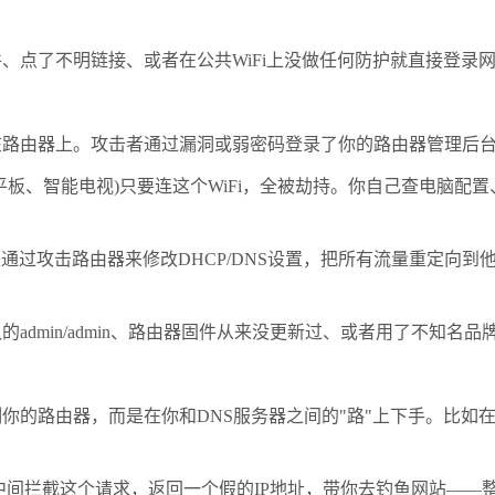
点了不明链接、或者在公共WiFi上没做任何防护就直接登录
由器上。攻击者通过漏洞或弱密码登录了你的路由器管理后台，
智能电视)只要连这个WiFi，全被劫持。你自己查电脑配置、
通过攻击路由器来修改DHCP/DNS设置，把所有流量重定向到他
min/admin、路由器固件从来没更新过、或者用了不知名品
路由器，而是在你和DNS服务器之间的"路"上下手。比如在公
击者在中间拦截这个请求，返回一个假的IP地址，带你去钓鱼网站—