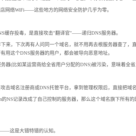
网络WiFi——这些地方的网络安全防护几乎为零。
S缓存投毒，是直接攻击"翻译官"——递归DNS服务器。
下来，下次再有人问同一个域名，就不用再去根服务器查了，直
有用这个DNS服务器的用户，都会被导向恶意地址。
器(比如某运营商给全省用户分配的DNS)被污染，意味着全
击域名注册商或DNS托管平台，拿到管理权限后，直接把域
com的NS记录改成了自己控制的服务器，那么这个域名旗下所
——这是大错特错的认知。