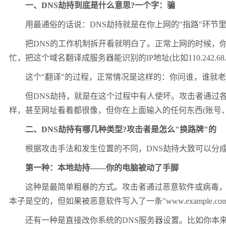
一、DNS劫持到底是什么意思?一个字：骗
用最通俗的话说：DNS劫持就是在你上网的"指路"环节
把DNS的工作机制拆开看就明白了。正常上网的时候，你在浏览
忙，把这个域名翻译成服务器能识别的IP地址(比如110.242.6
这个"翻译"的过程，正常情况是这样的：你问谁，谁就老
但DNS劫持，就是在这个过程中有人使坏。攻击者通过各
样，甚至网址看着都很像，但你在上面输入的任何东西(账号
二、DNS劫持有哪几种类型?攻击者是怎么"换路牌"的
根据攻击手法和发生位置的不同，DNS劫持大致可以分成
第一种：本地劫持——你的电脑被动了手脚
这种是最简单粗暴的方式。攻击者通过恶意软件或病毒，直接
本子是空的，但如果被恶意软件写入了一条"www.example.c
还有一种是直接改你系统的DNS服务器设置。比如你本来用