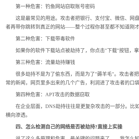
第一种危害：钓鱼网站窃取账号密码
这是最常见的用途。攻击者把银行、支付宝、微信、网盘的
者再带你跳转到真正的网站——整个过程你甚至都不知道刚才
第二种危害：下载带毒软件
如果你的软件下载站点被劫持了，你点击"下载"按钮，拿
第三种危害：流量劫持赚钱
很多劫持不是为了偷东西，而是为了"薅羊毛"。攻击者把
常的新闻，网页里多出来的几个广告，利润进了攻击者的口
第四种危害：APT攻击的数据窃取
在企业层面，DNS劫持往往是更复杂攻击的一部分。比如20
横向渗透。
四、怎么检测自己的网络是否被劫持?直接上实操
说了这么多原理和危害，最关键的问题来了——我怎么知