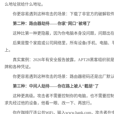
么地址就给什么地址。
你更容易遇到这种攻击的场景：下载了非官方的破解软件、
第二种：路由器劫持——你家"网口"被堵了
这种比第一种更隐蔽，因为你电脑本身没问题，问题出在路
后果是整个家庭或公司网络里，所有设备(手机、电脑、平板、
上。
真实案例：2026年有安全报告披露，APT28黑客组织就是
牌和各种凭证。
你更容易遇到这种攻击的场景：路由器密码还是出厂默认的ad
第三种：中间人劫持——你在路上被人"截胡"了
这种更高级。攻击者不需要控制你的电脑，也不需要控制你的
求先经过他的设备，他看一眼、改一下、再放行。
你在咖啡厅连公共WiFi，输入www.bank.com，攻