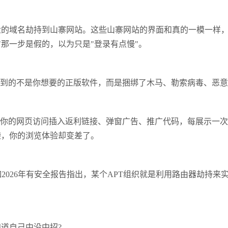
域名劫持到山寨网站。这些山寨网站的界面和真的一模一样，
那一步是假的，以为只是"登录有点慢"。
到的不是你想要的正版软件，而是捆绑了木马、勒索病毒、恶意
你的网页访问插入返利链接、弹窗广告、推广代码，每展示一次
袋，你的浏览体验却变差了。
26年有安全报告指出，某个APT组织就是利用路由器劫持来实
道自己中没中招?