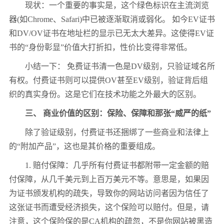
现状：一个重要的事实是，这个绿色标识在主流浏览
器(如Chrome、Safari)中已被逐渐取消或弱化。 如今EV证书
和DV/OV证书在地址栏的显示已无太大差异。这使得EV证
书的“身份彰显”价值大打折扣，性价比变得非常低。
小结一下： 免费证书清一色是DV级别，只验证域名所
有权。付费证书则可以提供OV甚至EV级别，验证背后组
织的真实身份。这是它们在技术功能之外最大的区别。
三、 商业价值的区别：保险、保障和那张“威严的纸”
除了验证级别，付费证书还捆绑了一些商业和法律上
的“附加产品”，这也是其价格的重要组成。
1. 赔付保障：几乎所有付费证书都附带一定金额的赔
付保障，从几千美元到上百万美元不等。意思是，如果因
为证书颁发机构的疏失，导致你的网站访问者因为信任了
这张证书而遭受经济损失，这个保险可以赔付。但是，请
注意，这个保险保的是CA机构的疏忽，不是你网站被黑造