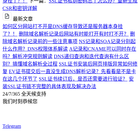
身挂了？！
下一篇：
SSL证书私钥密码忘了怎么办？重新生成
CSR和密钥详解
最新文章
如何区分网站打不开是DNS缓存导致还是服务器本身挂
了？！
删除域名解析记录后网站有时能打开有时打不开？
删
除域名解析记录前的一些注意事项
NS记录和SOA记录分别起
什么作用？DNS权限体系解读
A记录和CNAME可以同时存在
吗？解析冲突规则解读
DNS递归查询和迭代查询有什么区
别？搞懂域名解析全过程
SSL证书安装后网页排版异常如何修
复
EV证书提交后一直没生成DNS解析记录？先看看是不是卡
在这几个环节了
SSL证书续订后，是否还需要进行验证？
安
装SSL证书链不完整的具体表现及解决办法
24/7/365 全天候支持
我们时刻恭候您
Telegram