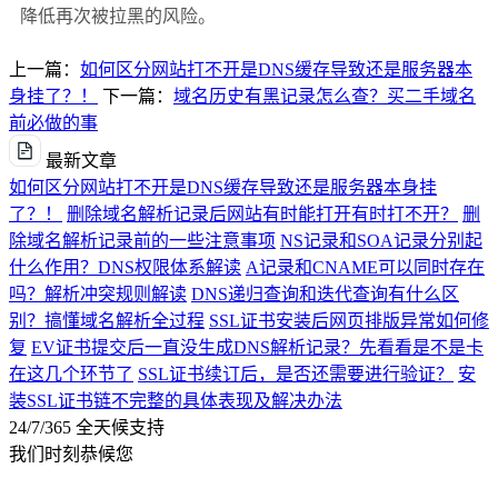
降低再次被拉黑的风险。
上一篇：
如何区分网站打不开是DNS缓存导致还是服务器本
身挂了？！
下一篇：
域名历史有黑记录怎么查？买二手域名
前必做的事
最新文章
如何区分网站打不开是DNS缓存导致还是服务器本身挂
了？！
删除域名解析记录后网站有时能打开有时打不开？
删
除域名解析记录前的一些注意事项
NS记录和SOA记录分别起
什么作用？DNS权限体系解读
A记录和CNAME可以同时存在
吗？解析冲突规则解读
DNS递归查询和迭代查询有什么区
别？搞懂域名解析全过程
SSL证书安装后网页排版异常如何修
复
EV证书提交后一直没生成DNS解析记录？先看看是不是卡
在这几个环节了
SSL证书续订后，是否还需要进行验证？
安
装SSL证书链不完整的具体表现及解决办法
24/7/365 全天候支持
我们时刻恭候您