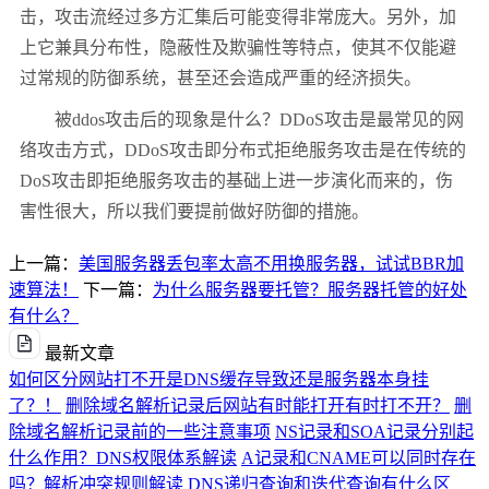
击，攻击流经过多方汇集后可能变得非常庞大。另外，加
上它兼具分布性，隐蔽性及欺骗性等特点，使其不仅能避
过常规的防御系统，甚至还会造成严重的经济损失。
被ddos攻击后的现象是什么？DDoS攻击是最常见的网
络攻击方式，DDoS攻击即分布式拒绝服务攻击是在传统的
DoS攻击即拒绝服务攻击的基础上进一步演化而来的，伤
害性很大，所以我们要提前做好防御的措施。
上一篇：
美国服务器丢包率太高不用换服务器，试试BBR加
速算法！
下一篇：
为什么服务器要托管？服务器托管的好处
有什么？
最新文章
如何区分网站打不开是DNS缓存导致还是服务器本身挂
了？！
删除域名解析记录后网站有时能打开有时打不开？
删
除域名解析记录前的一些注意事项
NS记录和SOA记录分别起
什么作用？DNS权限体系解读
A记录和CNAME可以同时存在
吗？解析冲突规则解读
DNS递归查询和迭代查询有什么区