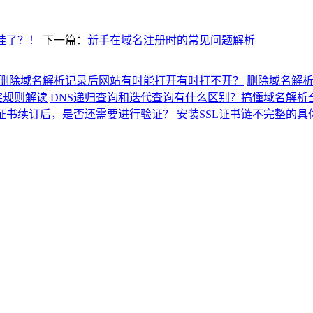
挂了？！
下一篇：
新手在域名注册时的常见问题解析
删除域名解析记录后网站有时能打开有时打不开？
删除域名解
突规则解读
DNS递归查询和迭代查询有什么区别？搞懂域名解析
L证书续订后，是否还需要进行验证？
安装SSL证书链不完整的