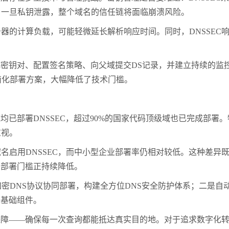
，一旦私钥泄露，整个域名的信任链将面临崩溃风险。
务器的计算负载，可能轻微延长解析响应时间。同时，
DNSSEC
成密钥对、配置签名策略、向父域提交
DS
记录，并建立持续的监
简化部署方案，大幅降低了技术门槛。
域均已部署
DNSSEC
，超过
90%
的国家代码顶级域也已完成部署。
重视。
域名启用
DNSSEC
，而中小型企业部署率仍相对较低。这种差异
业部署门槛正持续降低。
加密
DNS
协议协同部署，构建全方位
DNS
安全防护体系；二是自动
的基础组件。
保障——确保每一次查询都能抵达真实目的地。对于追求数字化