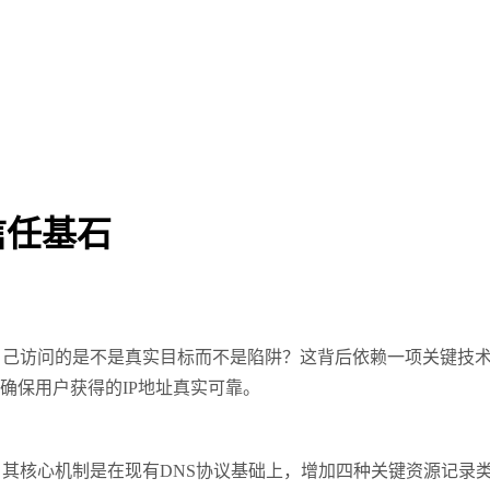
信任基石
自己访问的是不是真实目标而不是陷阱？这背后依赖一项关键技
，确保用户获得的
IP
地址真实可靠。
。其核心机制是在现有
DNS
协议基础上，增加四种关键资源记录