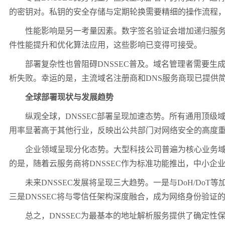
的密钥对。私钥的安全存储与定期轮换需要精细的操作流程
性能影响是另一考量因素。数字签名验证会增加递归服
件性能提升和优化算法应用，这些影响已变得可接受。
部署复杂性也曾阻碍
DNSSEC
普及。域名管理者需要生
析失败。幸运的是，主流域名注册商和
DNS
服务商现已提供
全球部署现状与发展趋势
纵观全球，
DNSSEC
部署呈现加速态势。所有通用顶级
用率显著高于其他行业，反映出公共部门对网络安全的高度
企业领域呈现分化态势。大型科技公司普遍为核心业务
的是，随着云服务商将
DNSSEC
作为标准功能推出，中小企
未来
DNSSEC
发展将呈现三大趋势。一是与
DoH/DoT
等
三是
DNSSEC
将与零信任架构深度融合，成为网络身份验证
总之，
DNSSEC
为最基本的地址解析服务提供了确定性