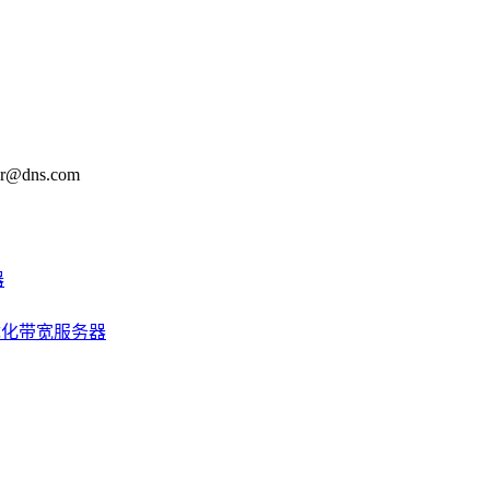
@dns.com
器
优化带宽服务器