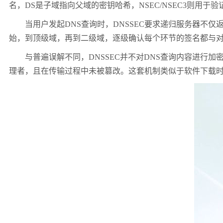
名，
DS
是子域指向父域的密钥哈希，
NSEC/NSEC3
则用于验
当用户发起
DNS
查询时，
DNSSEC
要求递归服务器不仅
始，到顶级域，再到二级域，逐级确认每个环节的签名都与
与普遍误解不同，
DNSSEC
并不对
DNS
查询内容进行加
理者，且在传输过程中未被篡改。这套机制类似于软件下载