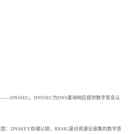
术——
DNSSEC
。
DNSSEC
为
DNS
查询响应提供数字签名认
类型：
DNSKEY
存储公钥，
RRSIG
是对资源记录集的数字签