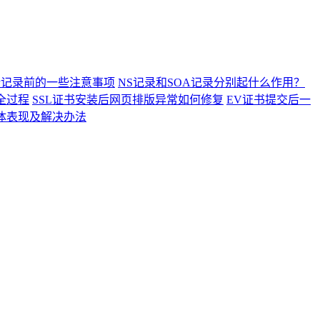
析记录前的一些注意事项
NS记录和SOA记录分别起什么作用？
全过程
SSL证书安装后网页排版异常如何修复
EV证书提交后一
具体表现及解决办法