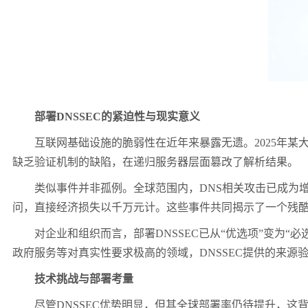
部署
DNSSEC
的紧迫性与现实意义
互联网基础设施的脆弱性在近年来暴露无遗。
2025
年某
缺乏验证机制的缺陷，在递归服务器层面篡改了解析结果。
类似事件并非孤例。全球范围内，
DNS
相关攻击已成为
问，直接经济损失以千万元计。这些事件共同揭示了一个残
对企业和组织而言，部署
DNSSEC
已从“优选项”变为“必
政府服务等对真实性要求极高的领域，
DNSSEC
提供的来源
技术挑战与部署考量
尽管
DNSSEC
优势明显，但其全球部署率仍待提升，这