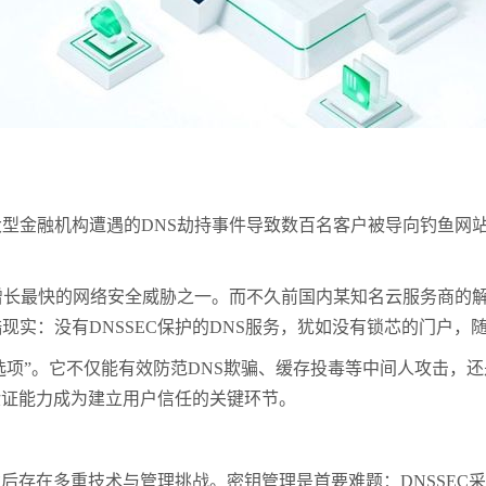
大型金融机构遭遇的
DNS
劫持事件导致数百名客户被导向钓鱼网
增长最快的网络安全威胁之一。而不久前国内某知名云服务商的
酷现实：没有
DNSSEC
保护的
DNS
服务，犹如没有锁芯的门户，
选项”。它不仅能有效防范
DNS
欺骗、缓存投毒等中间人攻击，还
验证能力成为建立用户信任的关键环节。
背后存在多重技术与管理挑战。密钥管理是首要难题：
DNSSEC
采