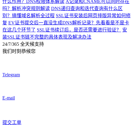
什么作用？DNS权限体系解读
A记录和CNAME可以同时存在
吗？解析冲突规则解读
DNS递归查询和迭代查询有什么区
别？搞懂域名解析全过程
SSL证书安装后网页排版异常如何修
复
EV证书提交后一直没生成DNS解析记录？先看看是不是卡
在这几个环节了
SSL证书续订后，是否还需要进行验证？
安
装SSL证书链不完整的具体表现及解决办法
24/7/365 全天候支持
我们时刻恭候您
Telegram
E-mail
提交工单